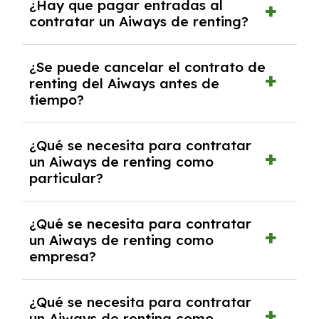
¿Hay que pagar entradas al
con el seguro a todo riesgo sin franquicia
contratar un Aiways de renting?
incluido dentro de las cuotas mensuales.
No, con el renting tienes la ventaja de que no
¿Se puede cancelar el contrato de
tendrás que pagar ningún tipo de entrada
renting del Aiways antes de
salvo en casos que lo exija el proveedor
tiempo?
debido al resultado del estudio de viabilidad
económica.
Generalmente, puedes rescindir el contrato,
¿Qué se necesita para contratar
pero puede haber penalizaciones por
un Aiways de renting como
cancelación anticipada. Es importante revisar
particular?
las condiciones del contrato y hablar con un
experto que te asesore.
Se requiere DNI/NIE, justificante de ingresos
¿Qué se necesita para contratar
y, en algunos casos, una consulta de solvencia
un Aiways de renting como
crediticia y un pago inicial.
empresa?
Necesitarás el CIF de la empresa,
¿Qué se necesita para contratar
documentación financiera y, en algunos
un Aiways de renting como