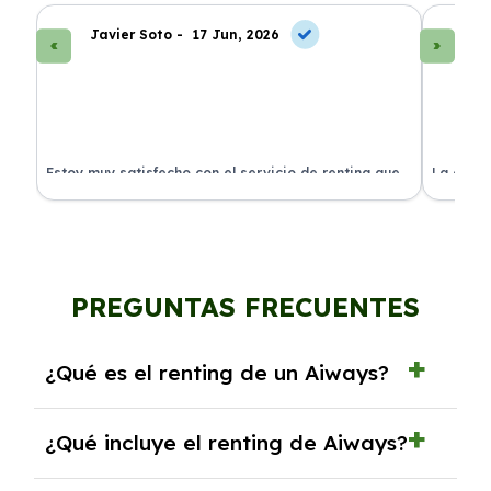
Javier Soto -
17 Jun, 2026
La
Estoy muy satisfecho con el servicio de renting que
La exper
s.
he contratado. ¡Todo incluido y sin complicaciones!
en perfe
PREGUNTAS FRECUENTES
¿Qué es el renting de un Aiways?
El renting de un Aiways es un contrato de
¿Qué incluye el renting de Aiways?
alquiler a largo plazo en el que pagas una
cuota mensual fija por el uso del coche