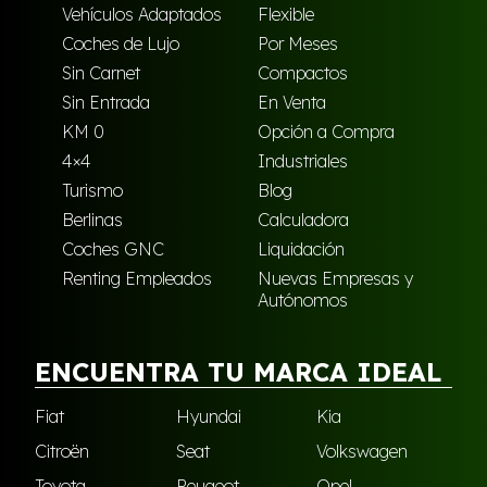
Vehículos Adaptados
Flexible
Coches de Lujo
Por Meses
Sin Carnet
Compactos
Sin Entrada
En Venta
KM 0
Opción a Compra
4×4
Industriales
Turismo
Blog
Berlinas
Calculadora
Coches GNC
Liquidación
Renting Empleados
Nuevas Empresas y
Autónomos
ENCUENTRA TU MARCA IDEAL
Fiat
Hyundai
Kia
Citroën
Seat
Volkswagen
Toyota
Peugeot
Opel