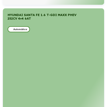
HYUNDAI SANTA FE 1.6 T-GDI MAXX PHEV
252CV 4×4 6AT
Automático