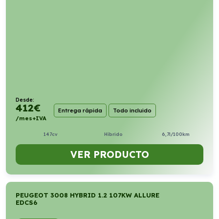
Desde:
412
€
Entrega rápida
Todo incluido
/mes+IVA
147cv
Híbrido
6,7l/100km
VER PRODUCTO
PEUGEOT 3008 HYBRID 1.2 107KW ALLURE
EDCS6