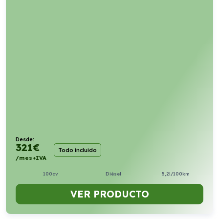
Desde:
321
€
Todo incluido
/mes+IVA
100cv
Diésel
5,2l/100km
VER PRODUCTO