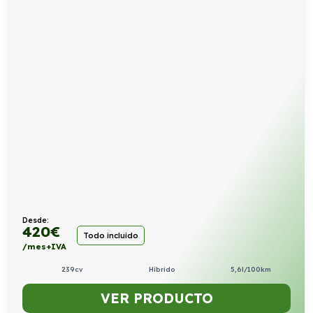
Desde:
420
€
Todo incluido
/mes+IVA
239cv
Híbrido
5,6l/100km
VER PRODUCTO