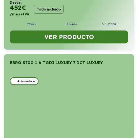
Desde:
452
€
Todo incluido
/mes+IVA
224cv
Híbrido
5,5l/100km
VER PRODUCTO
EBRO S700 1.6 TGDI LUXURY 7 DCT LUXURY
Automático