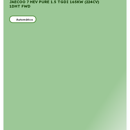
JAECOO 7 HEV PURE 1.5 TGDI 165KW (224CV)
1DHT FWD
Automático