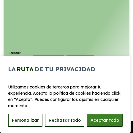
Desde:
295
€
Entrega rápida
Todo incluido
/mes+IVA
LA
RUTA
DE TU PRIVACIDAD
125cv
H. Gasolina
5,5l/100km
VER PRODUCTO
Utilizamos cookies de terceros para mejorar tu
experiencia. Acepta la política de cookies haciendo click
en “Acepto”. Puedes configurar los ajustes en cualquier
momento.
DS 7 BLUEHDI 130 AT. PALLAS
Personalizar
Rechazar todo
Aceptar todo
Pedir Presupuesto
Automático