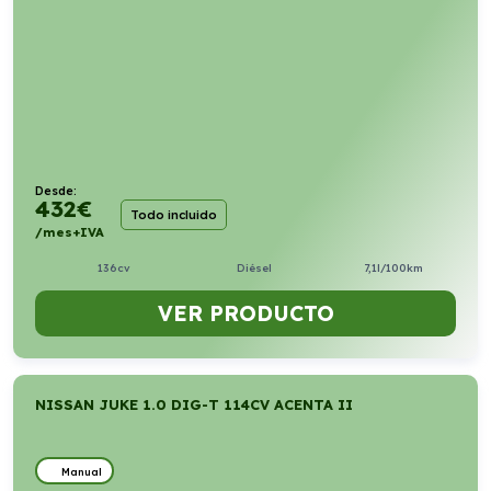
Desde:
432
€
Todo incluido
/mes+IVA
136cv
Diésel
7,1l/100km
VER PRODUCTO
NISSAN JUKE 1.0 DIG-T 114CV ACENTA II
Manual