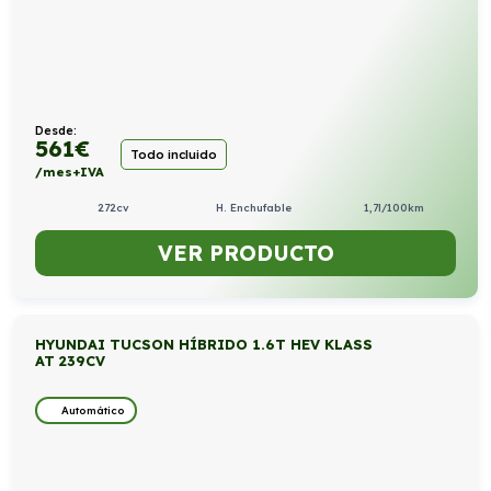
Desde:
561
€
Todo incluido
/mes+IVA
272cv
H. Enchufable
1,7l/100km
VER PRODUCTO
HYUNDAI TUCSON HÍBRIDO 1.6T HEV KLASS
AT 239CV
Automático