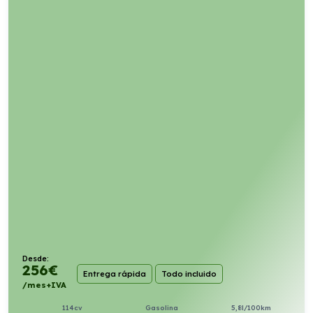
Desde:
256
€
Entrega rápida
Todo incluido
/mes+IVA
114cv
Gasolina
5,8l/100km