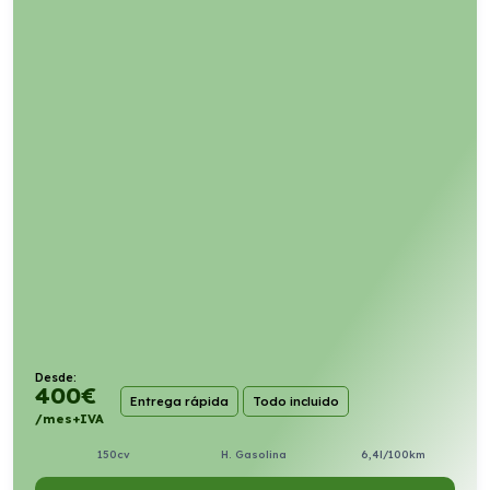
Desde:
400
€
Entrega rápida
Todo incluido
/mes+IVA
150cv
H. Gasolina
6,4l/100km