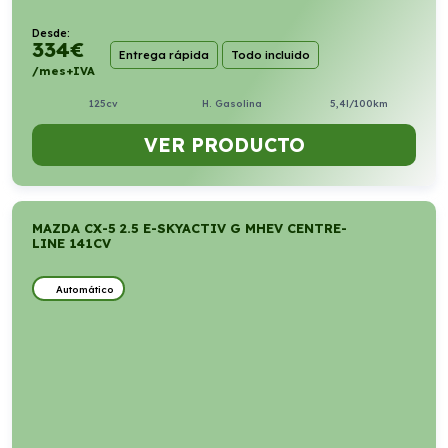
Desde:
334
€
Entrega rápida
Todo incluido
/mes+IVA
125cv
H. Gasolina
5,4l/100km
VER PRODUCTO
MAZDA CX-5 2.5 E-SKYACTIV G MHEV CENTRE-
LINE 141CV
Automático