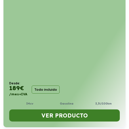
Desde:
189
€
Todo incluido
/mes+IVA
34cv
Gasolina
3,5l/100km
VER PRODUCTO