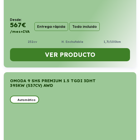
Desde:
567
€
Entrega rápida
Todo incluido
/mes+IVA
252cv
H. Enchufable
1,7l/100km
VER PRODUCTO
OMODA 9 SHS PREMIUM 1.5 TGDI 3DHT
395KW (537CV) AWD
Automático