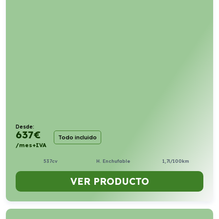
Desde:
637
€
Todo incluido
/mes+IVA
537cv
H. Enchufable
1,7l/100km
VER PRODUCTO