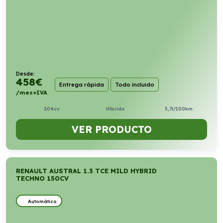
Desde:
458
€
Entrega rápida
Todo incluido
/mes+IVA
204cv
Híbrido
5,7l/100km
VER PRODUCTO
RENAULT AUSTRAL 1.3 TCE MILD HYBRID
TECHNO 150CV
Automático