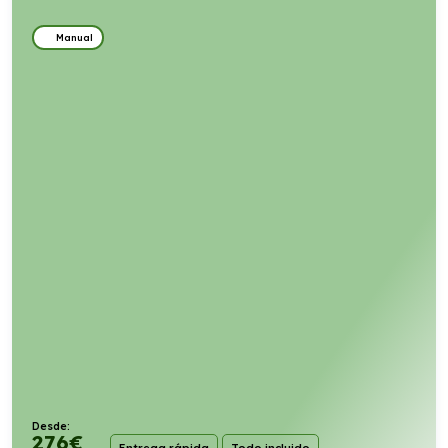
Manual
Desde:
276
€
Entrega rápida
Todo incluido