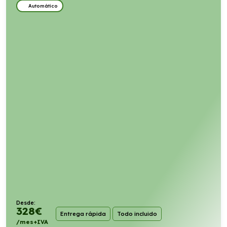
Automático
Desde:
328
€
Entrega rápida
Todo incluido
/mes+IVA