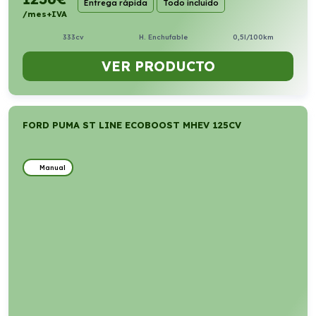
Entrega rápida
Todo incluido
/mes+IVA
333cv
H. Enchufable
0,5l/100km
VER PRODUCTO
FORD PUMA ST LINE ECOBOOST MHEV 125CV
Manual