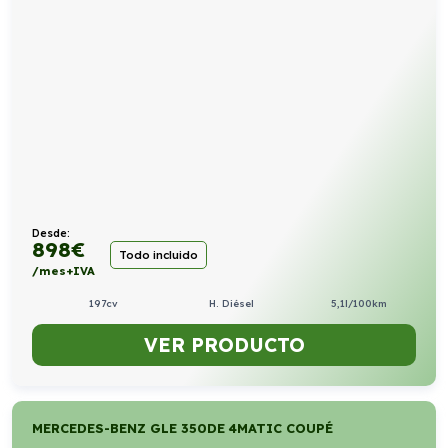
Desde:
898
€
Todo incluido
/mes+IVA
197cv
H. Diésel
5,1l/100km
VER PRODUCTO
MERCEDES-BENZ GLE 350DE 4MATIC COUPÉ