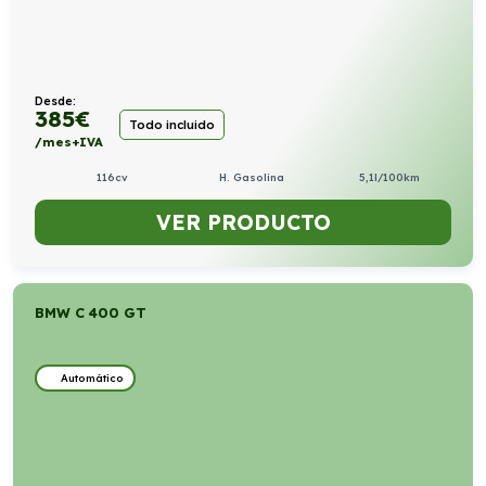
Desde:
385
€
Todo incluido
/mes+IVA
116cv
H. Gasolina
5,1l/100km
VER PRODUCTO
BMW C 400 GT
Automático