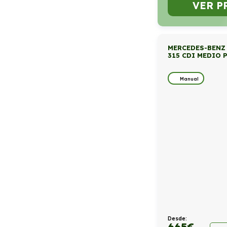
VER P
MERCEDES-BENZ
315 CDI MEDIO 
Manual
Desde:
665
€