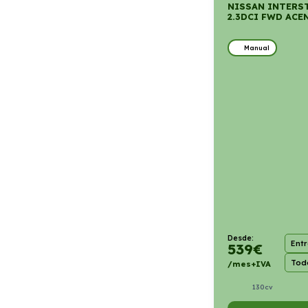
NISSAN INTERST
2.3DCI FWD ACE
Manual
Desde:
Ent
539
€
Todo
/mes+IVA
130cv