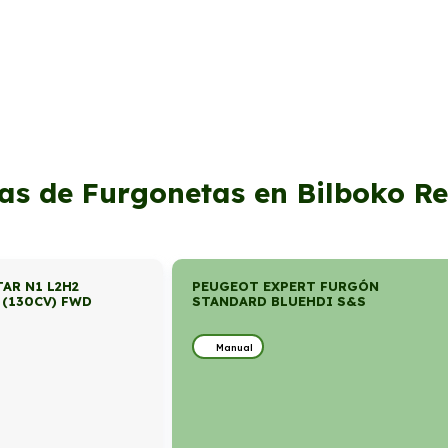
as de Furgonetas en Bilboko R
AR N1 L2H2
PEUGEOT EXPERT FURGÓN
 (130CV) FWD
STANDARD BLUEHDI S&S
Manual