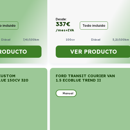
Desde:
337
€
 incluido
Todo incluido
/mes+IVA
Diésel
7,4l/100km
100cv
Diésel
5,2l/100km
RODUCTO
VER PRODUCTO
CUSTOM
FORD TRANSIT COURIER VAN
LUE 150CV 320
1.5 ECOBLUE TREND II
Manual