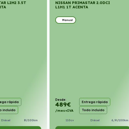
AR L2H2 3.5T
NISSAN PRIMASTAR 2.0DCI
NTA
L1H1 1T ACENTA
Manual
Desde:
rega rápida
Entrega rápida
489
€
 incluido
Todo incluido
/mes+IVA
Diésel
8l/100km
110cv
Diésel
6,9l/100km