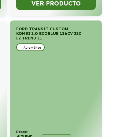
VER PRODUCTO
FORD TRANSIT CUSTOM
KOMBI 2.0 ECOBLUE 136CV 320
L2 TREND II
Automático
Desde:
428
€