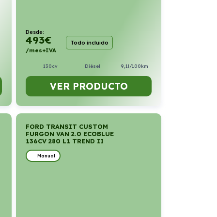
Desde:
493
€
Todo incluido
/mes+IVA
130cv
Diésel
9,1l/100km
VER PRODUCTO
FORD TRANSIT CUSTOM
FURGON VAN 2.0 ECOBLUE
136CV 280 L1 TREND II
Manual