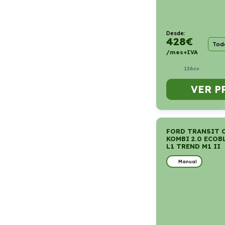
Desde:
428
€
Todo
/mes+IVA
136cv
VER P
FORD TRANSIT 
KOMBI 2.0 ECOB
L1 TREND M1 II
Manual