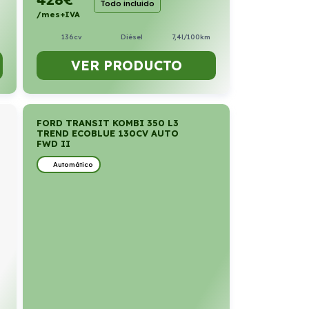
Todo incluido
/mes+IVA
136cv
Diésel
7,4l/100km
VER PRODUCTO
FORD TRANSIT KOMBI 350 L3
TREND ECOBLUE 130CV AUTO
FWD II
Automático