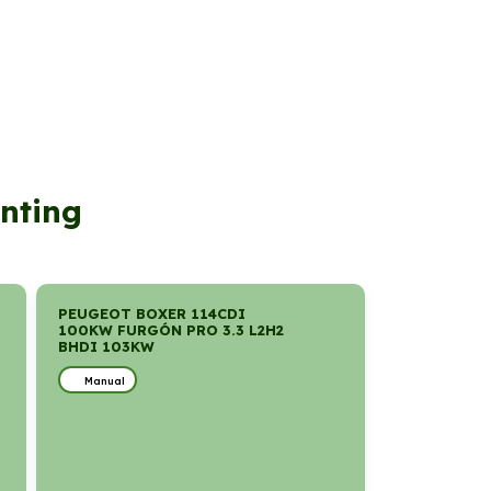
enting
PEUGEOT BOXER 114CDI
100KW FURGÓN PRO 3.3 L2H2
BHDI 103KW
Manual