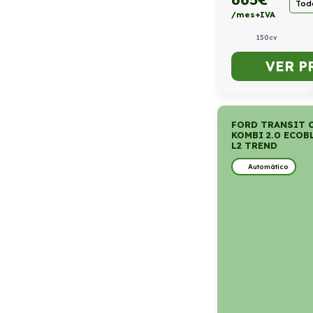
Todo
/mes+IVA
150cv
VER P
FORD TRANSIT 
KOMBI 2.0 ECOB
L2 TREND
Automático