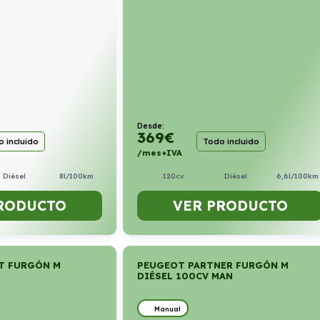
Desde:
369
€
 incluido
Todo incluido
/mes+IVA
Diésel
8l/100km
120cv
Diésel
6,6l/100km
RODUCTO
VER PRODUCTO
T FURGÓN M
PEUGEOT PARTNER FURGÓN M
DIÉSEL 100CV MAN
Manual