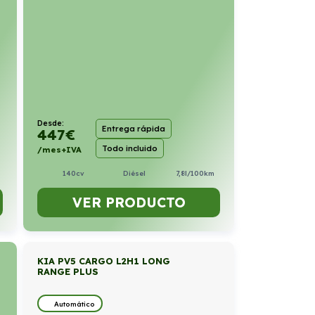
Desde:
Entrega rápida
447
€
Todo incluido
/mes+IVA
140cv
Diésel
7,8l/100km
VER PRODUCTO
KIA PV5 CARGO L2H1 LONG
RANGE PLUS
Automático