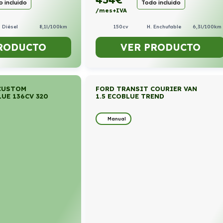
 incluido
Todo incluido
/mes+IVA
Diésel
8,1l/100km
150cv
H. Enchufable
6,3l/100km
RODUCTO
VER PRODUCTO
CUSTOM
FORD TRANSIT COURIER VAN
LUE 136CV 320
1.5 ECOBLUE TREND
Manual