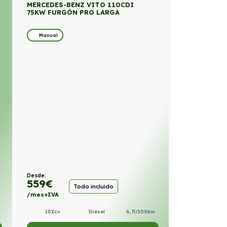
MERCEDES-BENZ VITO 110CDI
75KW FURGÓN PRO LARGA
Manual
Desde:
559
€
Todo incluido
/mes+IVA
102cv
Diésel
6,7l/100km