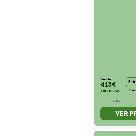
Desde:
Ent
413
€
Todo
/mes+IVA
120cv
VER P