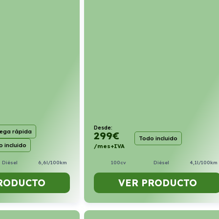
Desde:
rega rápida
299
€
Todo incluido
 incluido
/mes+IVA
100cv
Diésel
4,1l/100km
Diésel
6,6l/100km
VER PRODUCTO
RODUCTO