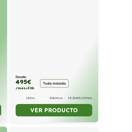
Desde:
495
€
Todo incluido
/mes+IVA
163cv
Eléctrico
19,3kWh/100km
VER PRODUCTO