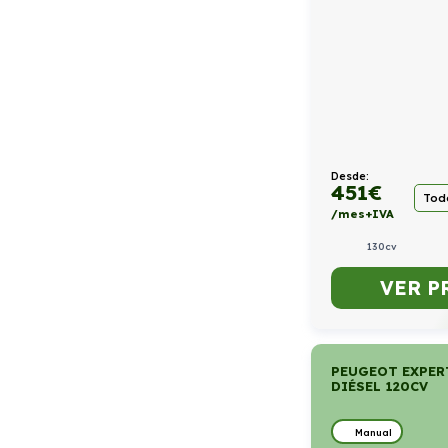
Desde:
451
€
Todo
/mes+IVA
130cv
VER P
PEUGEOT EXPER
DIÉSEL 120CV
Manual