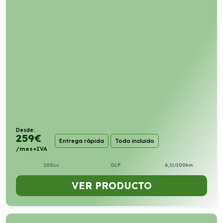
Desde:
259
€
Entrega rápida
Todo incluido
/mes+IVA
100cv
GLP
6,1l/100km
VER PRODUCTO