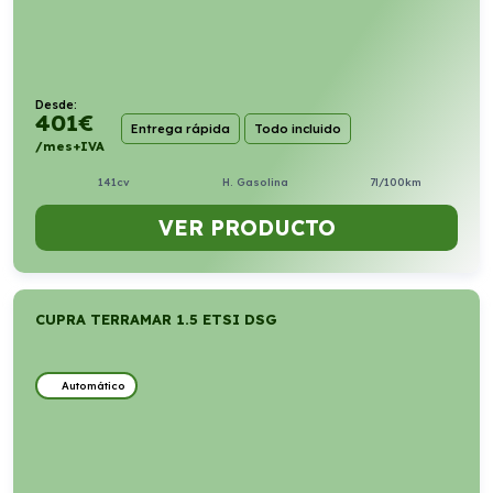
Desde:
401
€
Entrega rápida
Todo incluido
/mes+IVA
141cv
H. Gasolina
7l/100km
VER PRODUCTO
CUPRA TERRAMAR 1.5 ETSI DSG
Automático