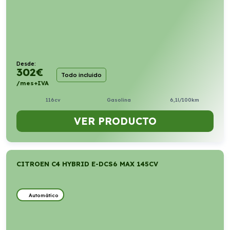
Desde:
302
€
Todo incluido
/mes+IVA
116cv
Gasolina
6,1l/100km
VER PRODUCTO
CITROEN C4 HYBRID E-DCS6 MAX 145CV
Automático