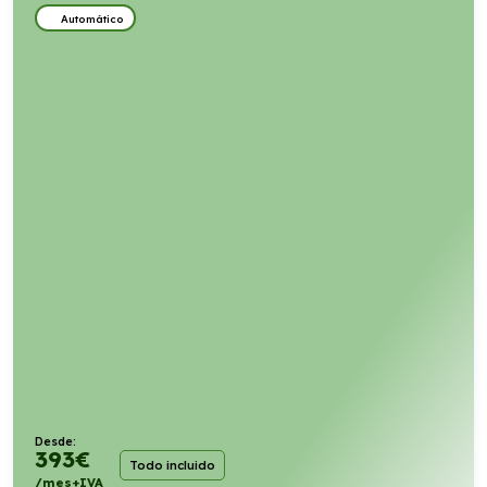
Automático
Desde:
393
€
Todo incluido
/mes+IVA