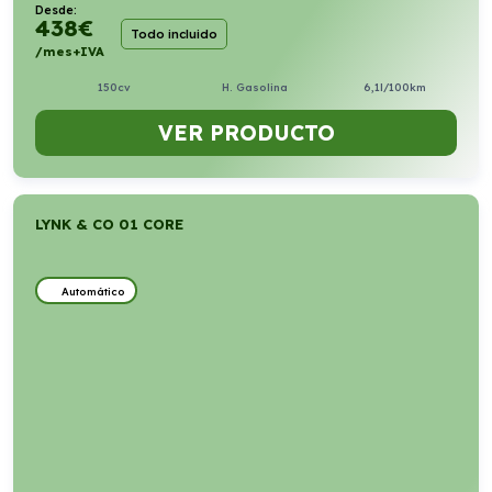
Desde:
438
€
Todo incluido
/mes+IVA
150cv
H. Gasolina
6,1l/100km
VER PRODUCTO
LYNK & CO 01 CORE
Automático