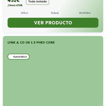
Todo incluido
/mes+IVA
130cv
Diésel
8l/100km
VER PRODUCTO
LYNK & CO 08 1.5 PHEV CORE
Automático