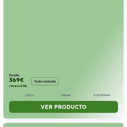
Desde:
369
€
Todo incluido
/mes+IVA
120cv
Diésel
6,6l/100km
VER PRODUCTO