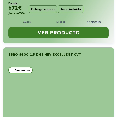
Desde:
672
€
Entrega rápida
Todo incluido
/mes+IVA
202cv
Diésel
7,7l/100km
VER PRODUCTO
EBRO S400 1.5 DHE HEV EXCELLENT CVT
Automático