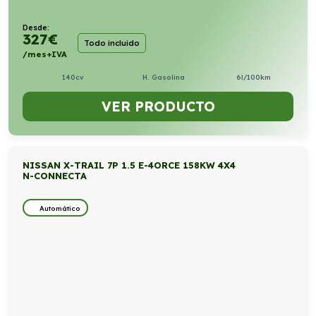
Desde:
327
€
Todo incluido
/mes+IVA
140cv
H. Gasolina
6l/100km
VER PRODUCTO
NISSAN X-TRAIL 7P 1.5 E-4ORCE 158KW 4X4
N-CONNECTA
Automático