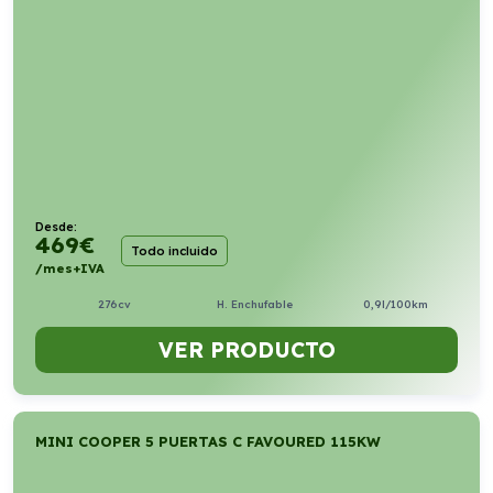
Desde:
469
€
Todo incluido
/mes+IVA
276cv
H. Enchufable
0,9l/100km
VER PRODUCTO
MINI COOPER 5 PUERTAS C FAVOURED 115KW