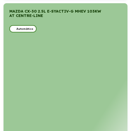
MAZDA CX-30 2.5L E-SYACTIV-G MHEV 103KW
AT CENTRE-LINE
Automático