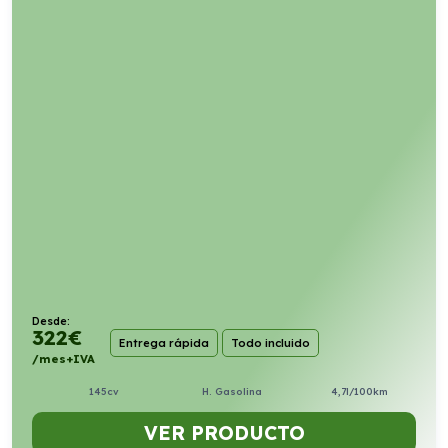
Desde:
322
€
Entrega rápida
Todo incluido
/mes+IVA
145cv
H. Gasolina
4,7l/100km
VER PRODUCTO