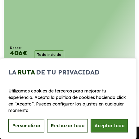
Desde:
406
€
Todo incluido
/mes+IVA
141cv
H. Gasolina
7l/100km
LA
RUTA
DE TU PRIVACIDAD
VER PRODUCTO
Utilizamos cookies de terceros para mejorar tu
experiencia. Acepta la política de cookies haciendo click
en “Acepto”. Puedes configurar los ajustes en cualquier
RENAULT AUSTRAL 1.3 TCE MILD HYBRID
momento.
TECHNO 150CV
Personalizar
Rechazar todo
Aceptar todo
Automático
Pedir Presupuesto