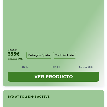
Desde:
355
€
Entrega rápida
Todo incluido
/mes+IVA
211cv
Híbrido
5,3l/100km
VER PRODUCTO
BYD ATTO 2 DM-I ACTIVE