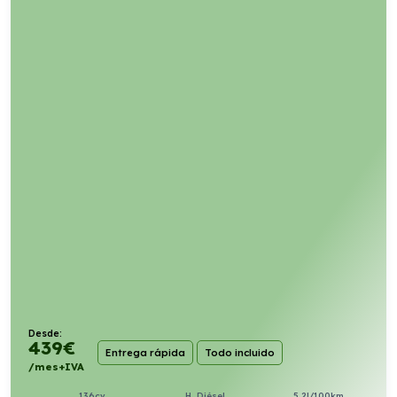
Desde:
439
€
Entrega rápida
Todo incluido
/mes+IVA
136cv
H. Diésel
5,2l/100km