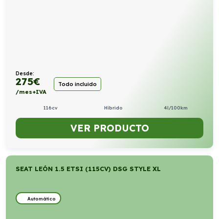
Desde:
275
€
Todo incluido
/mes+IVA
116cv
Híbrido
4l/100km
VER PRODUCTO
SEAT LEÓN 1.5 ETSI (115CV) DSG STYLE XL
Automático