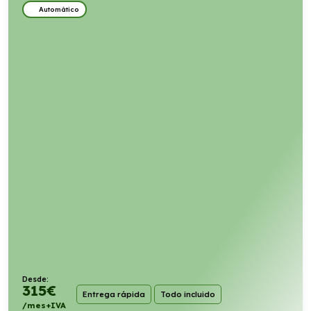
Automático
Desde:
315
€
Entrega rápida
Todo incluido
/mes+IVA