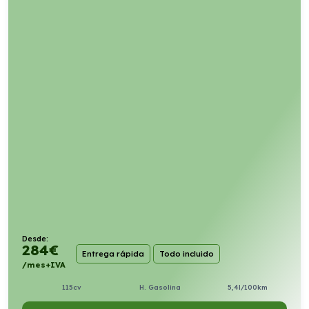
Desde:
284
€
Entrega rápida
Todo incluido
/mes+IVA
115cv
H. Gasolina
5,4l/100km