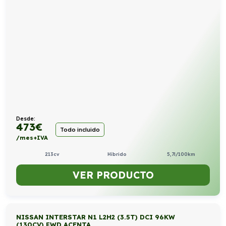
Desde:
473
€
Todo incluido
/mes+IVA
213cv
Híbrido
5,7l/100km
VER PRODUCTO
NISSAN INTERSTAR N1 L2H2 (3.5T) DCI 96KW
(130CV) FWD ACENTA