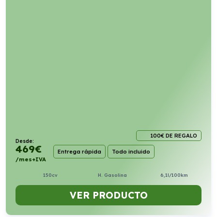
100€ DE REGALO
Desde:
469
€
Entrega rápida
Todo incluido
/mes+IVA
150cv
H. Gasolina
6,1l/100km
VER PRODUCTO