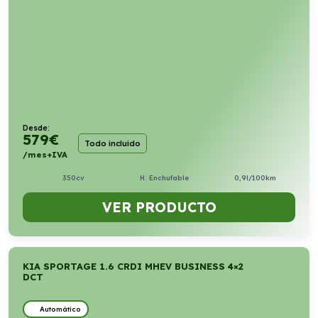
Desde:
579
€
Todo incluido
/mes+IVA
350cv
H. Enchufable
0,9l/100km
VER PRODUCTO
KIA SPORTAGE 1.6 CRDI MHEV BUSINESS 4×2
DCT
Automático