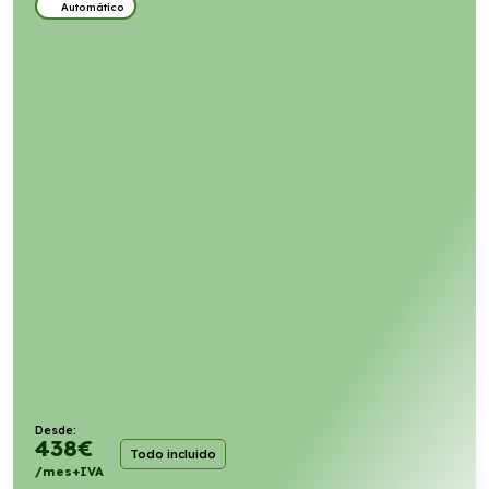
Automático
Desde:
438
€
Todo incluido
/mes+IVA