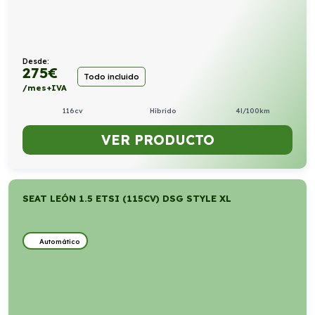
Desde:
275
€
Todo incluido
/mes+IVA
116cv
Híbrido
4l/100km
VER PRODUCTO
SEAT LEÓN 1.5 ETSI (115CV) DSG STYLE XL
Automático