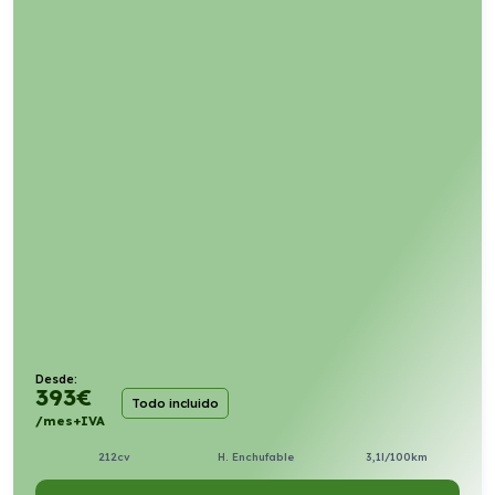
Desde:
393
€
Todo incluido
/mes+IVA
212cv
H. Enchufable
3,1l/100km