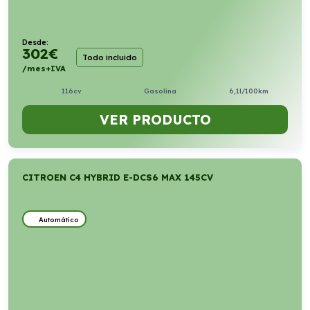
Desde:
302
€
Todo incluido
/mes+IVA
116cv
Gasolina
6,1l/100km
VER PRODUCTO
CITROEN C4 HYBRID E-DCS6 MAX 145CV
Automático