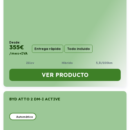
Desde:
355
€
Entrega rápida
Todo incluido
/mes+IVA
211cv
Híbrido
5,3l/100km
VER PRODUCTO
BYD ATTO 2 DM-I ACTIVE
Automático