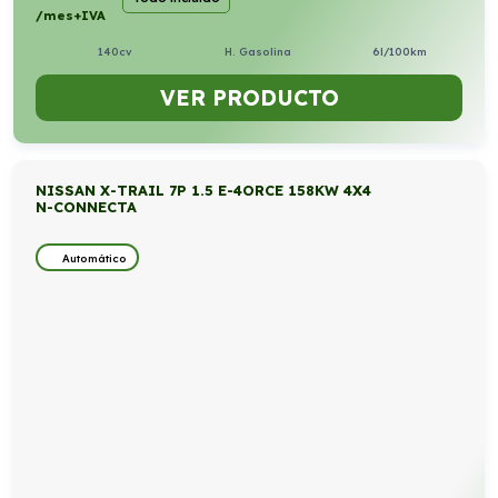
/mes+IVA
140cv
H. Gasolina
6l/100km
VER PRODUCTO
NISSAN X-TRAIL 7P 1.5 E-4ORCE 158KW 4X4
N-CONNECTA
Automático