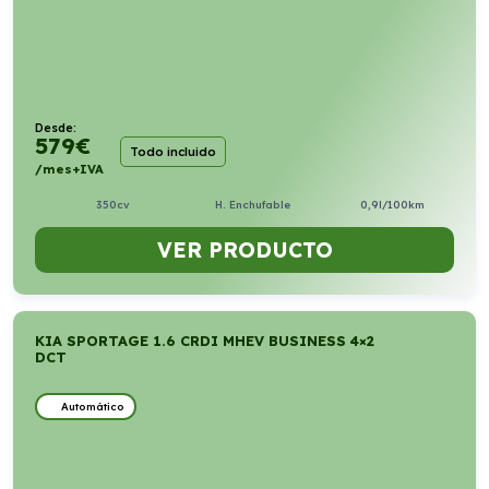
Desde:
579
€
Todo incluido
/mes+IVA
350cv
H. Enchufable
0,9l/100km
VER PRODUCTO
KIA SPORTAGE 1.6 CRDI MHEV BUSINESS 4×2
DCT
Automático