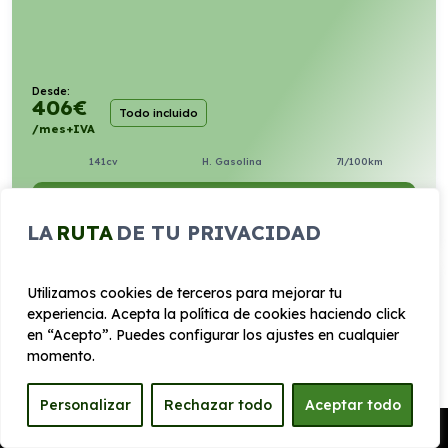
Desde:
406
€
Todo incluido
/mes+IVA
141cv
H. Gasolina
7l/100km
VER PRODUCTO
LA
RUTA
DE TU PRIVACIDAD
RENAULT AUSTRAL 1.3 TCE MILD HYBRID
Utilizamos cookies de terceros para mejorar tu
TECHNO 150CV
experiencia. Acepta la política de cookies haciendo click
en “Acepto”. Puedes configurar los ajustes en cualquier
Automático
momento.
Personalizar
Rechazar todo
Aceptar todo
Pedir Presupuesto