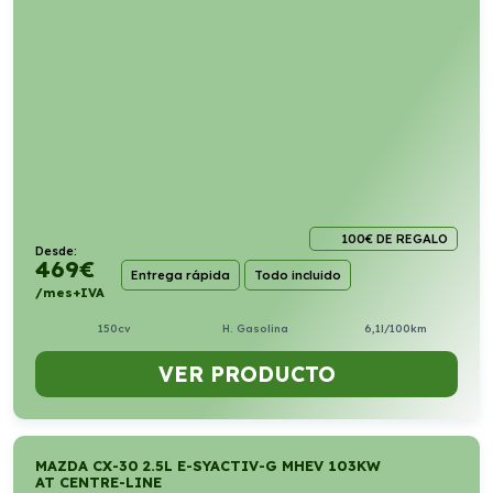
100€ DE REGALO
Desde:
469
€
Entrega rápida
Todo incluido
/mes+IVA
150cv
H. Gasolina
6,1l/100km
VER PRODUCTO
MAZDA CX-30 2.5L E-SYACTIV-G MHEV 103KW
AT CENTRE-LINE