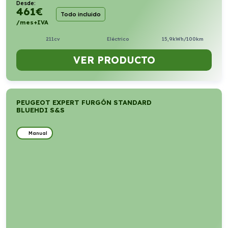
Desde:
461
€
Todo incluido
/mes+IVA
211cv
Eléctrico
15,9kWh/100km
VER PRODUCTO
PEUGEOT EXPERT FURGÓN STANDARD
BLUEHDI S&S
Manual