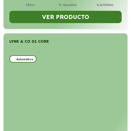
150cv
H. Gasolina
6,1l/100km
VER PRODUCTO
LYNK & CO 01 CORE
Automático