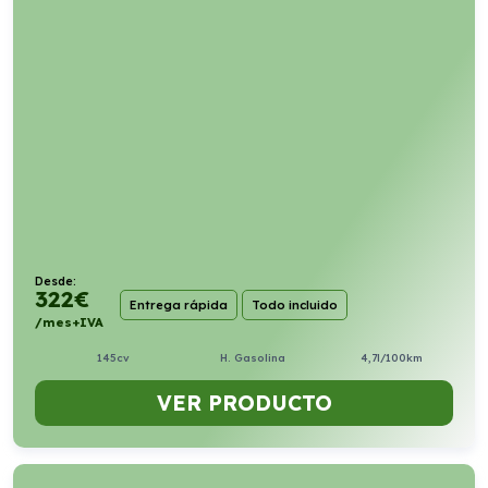
Desde:
322
€
Entrega rápida
Todo incluido
/mes+IVA
145cv
H. Gasolina
4,7l/100km
VER PRODUCTO