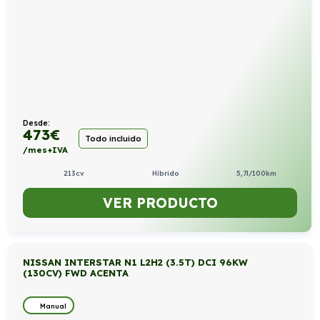
Desde:
473
€
Todo incluido
/mes+IVA
213cv
Híbrido
5,7l/100km
VER PRODUCTO
NISSAN INTERSTAR N1 L2H2 (3.5T) DCI 96KW
(130CV) FWD ACENTA
Manual