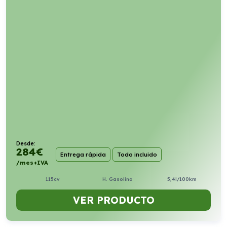
Desde:
284
€
Entrega rápida
Todo incluido
/mes+IVA
115cv
H. Gasolina
5,4l/100km
VER PRODUCTO