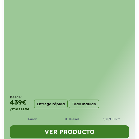
Desde:
439
€
Entrega rápida
Todo incluido
/mes+IVA
136cv
H. Diésel
5,2l/100km
VER PRODUCTO