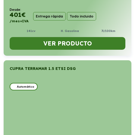
Desde:
401
€
Entrega rápida
Todo incluido
/mes+IVA
141cv
H. Gasolina
7l/100km
VER PRODUCTO
CUPRA TERRAMAR 1.5 ETSI DSG
Automático