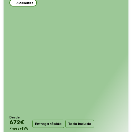
Automático
Desde:
672
€
Entrega rápida
Todo incluido
/mes+IVA