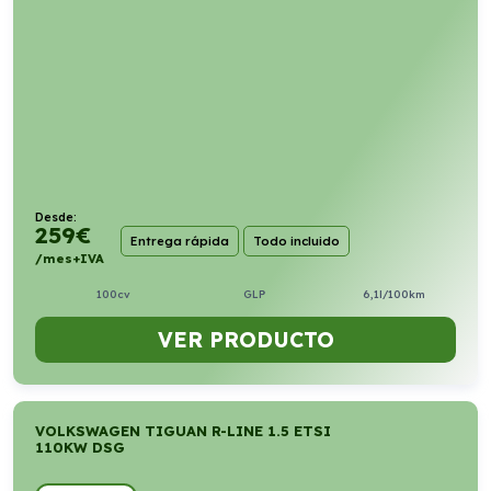
Desde:
259
€
Entrega rápida
Todo incluido
/mes+IVA
100cv
GLP
6,1l/100km
VER PRODUCTO
VOLKSWAGEN TIGUAN R-LINE 1.5 ETSI
110KW DSG