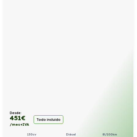
Desde:
451
€
Todo incluido
/mes+IVA
130cv
Diésel
8l/100km