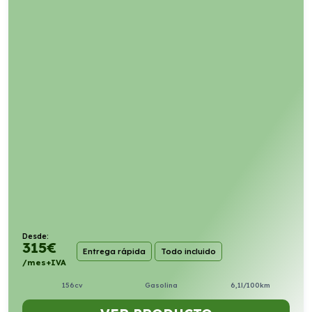
Desde:
315
€
Entrega rápida
Todo incluido
/mes+IVA
156cv
Gasolina
6,1l/100km