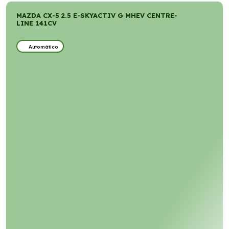
MAZDA CX-5 2.5 E-SKYACTIV G MHEV CENTRE-
LINE 141CV
Automático