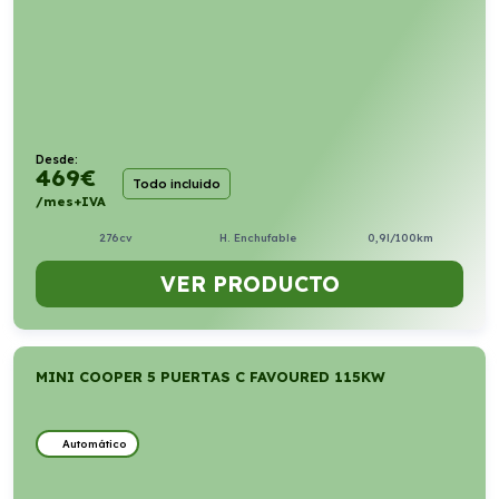
Desde:
469
€
Todo incluido
/mes+IVA
276cv
H. Enchufable
0,9l/100km
VER PRODUCTO
MINI COOPER 5 PUERTAS C FAVOURED 115KW
Automático