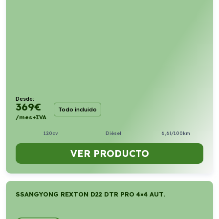
Desde:
369
€
Todo incluido
/mes+IVA
120cv
Diésel
6,6l/100km
VER PRODUCTO
SSANGYONG REXTON D22 DTR PRO 4×4 AUT.