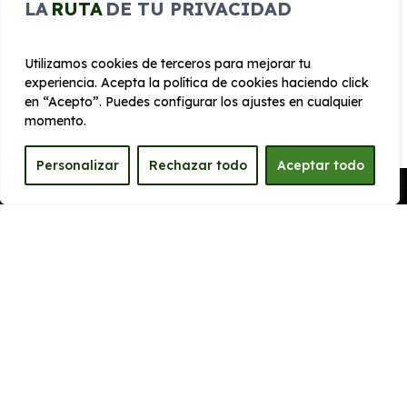
LA
RUTA
DE TU PRIVACIDAD
Ancho
Maletero
1860 mm
384
Utilizamos cookies de terceros para mejorar tu
experiencia. Acepta la política de cookies haciendo click
PRESTACIONES
en “Acepto”. Puedes configurar los ajustes en cualquier
momento.
Velocidad
Cilindrada
máxima
1.498 cc
Personalizar
Rechazar todo
Aceptar todo
175 km/h
Pedir Presupuesto
Aceleración
Tracción
8 seg
Delantera
CONSUMO Y EMISIONES
Emisiones
120 g/km