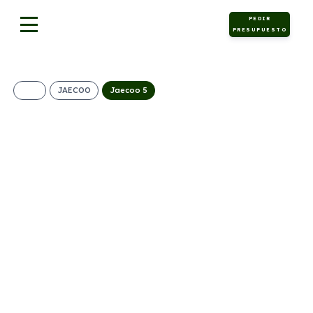
PEDIR
PRESUPUESTO
JAECOO
Jaecoo 5
Jaecoo 5 Híbrido
Pure 1.5 TGDI
165kW (224CV) 4×2
373€/Mes
Desde:
+ IVA
Híbrido
Automático
224cv
ECO