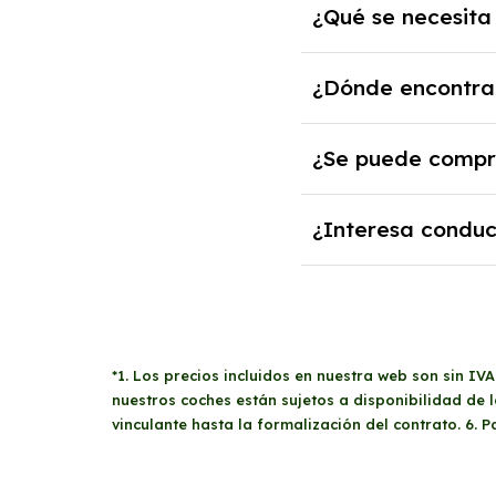
¿Qué se necesita
solvencia de la empre
Se necesita DNI/NIE,
¿Dónde encontrar
casos, un informe fisc
En nuestra página we
¿Se puede comprar
los gastos incluidos 
Sí, en algunos casos,
¿Interesa conduc
tendrán que analizar
actual.
El renting puede ser 
mantenimiento, segur
*1. Los precios incluidos en nuestra web son sin IV
nuestros coches están sujetos a disponibilidad de
vinculante hasta la formalización del contrato. 6. 