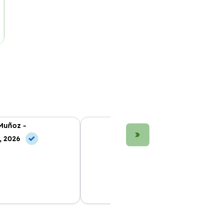
Muñoz -
María López -
, 2026
10 Jun, 2026
g que he probado.
Gran experiencia con Bilboko