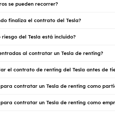
ros se pueden recorrer?
ros está limitado por el contrato y puede variar entr
o finaliza el contrato del Tesla?
se límite, puede haber un cargo adicional.
ato, puedes devolver el coche, renovarlo por uno nuevo
 riesgo del Tesla está incluido?
io previamente acordado.
 disfrutar de un Tesla con el seguro a todo riesgo sin 
ntradas al contratar un Tesla de renting?
 mensuales.
ienes la ventaja de que no tendrás que pagar ningún ti
ar el contrato de renting del Tesla antes de t
a el proveedor debido al resultado del estudio de viabi
 rescindir el contrato, pero puede haber penalizacio
 para contratar un Tesla de renting como parti
tante revisar las condiciones del contrato y hablar co
 justificante de ingresos y, en algunos casos, una cons
 para contratar un Tesla de renting como emp
nicial.
e la empresa, documentación financiera y, en algunos 