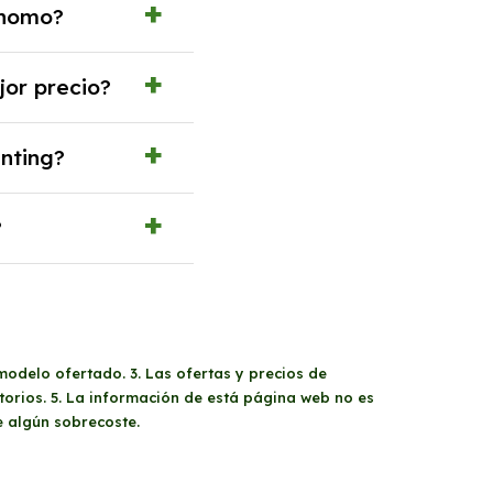
ónomo?
esos y, en algunos
jor precio?
de renting con todos
enting?
oche. En este caso
?
oste del mercado
ocuparte de
a pocos años.
modelo ofertado. 3. Las ofertas y precios de
orios. 5. La información de está página web no es
e algún sobrecoste.