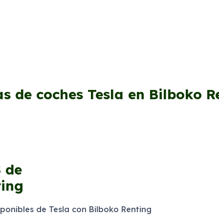
as de coches Tesla en Bilboko R
S
de
ting
onibles de Tesla con Bilboko Renting