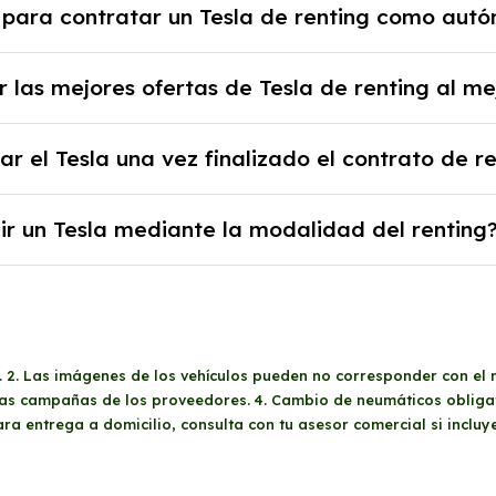
 para contratar un Tesla de renting como aut
sa y un pago inicial.
 alta en el régimen de autónomos, justificante de ingr
 las mejores ofertas de Tesla de renting al me
al y un pago inicial.
b podrás encontrar las mejores ofertas de vehículos 
 el Tesla una vez finalizado el contrato de r
y sin pagar entradas.
 al final del contrato de renting se puede adquirir el c
ir un Tesla mediante la modalidad del renting
 los años, la cantidad de kilómetros recorridos y el c
ventajoso si prefieres una cuota fija mensual, sin pre
o o depreciación, y si te gusta cambiar de coche cad
A. 2. Las imágenes de los vehículos pueden no corresponder con el 
 las campañas de los proveedores. 4. Cambio de neumáticos obligat
Para entrega a domicilio, consulta con tu asesor comercial si incluy