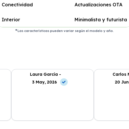
Conectividad
Actualizaciones OTA
Interior
Minimalista y futurista
Las características pueden variar según el modelo y año.
Laura García -
Carlos 
3 May, 2026
20 Jun
cio
La experiencia ha sido excelente.
El mejor rentin