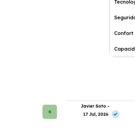
Tecnolo
Segurid
Confort
Capacid
rmen Ruiz -
Javier Soto -
2 May, 2026
17 Jul, 2026