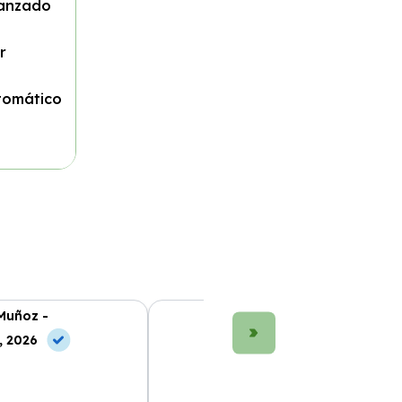
vanzado
r
utomático
Muñoz -
María López -
, 2026
10 Jul, 2026