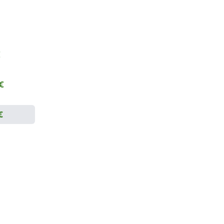
€
 €
€