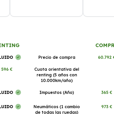
cio
La experiencia ha sido excelente.
El mejor rentin
Todo
Los coches están en perfecto estado
Todo claro y si
y el servicio al cliente es 10/10.
recomendable.
ENTING
COMP
LUIDO
Precio de compra
60.792 
596 €
Cuota orientativa del
renting (5 años con
10.000km/año)
LUIDO
Impuestos (Año)
365 €
LUIDO
Neumáticos (1 cambio
973 €
de todas las ruedas)