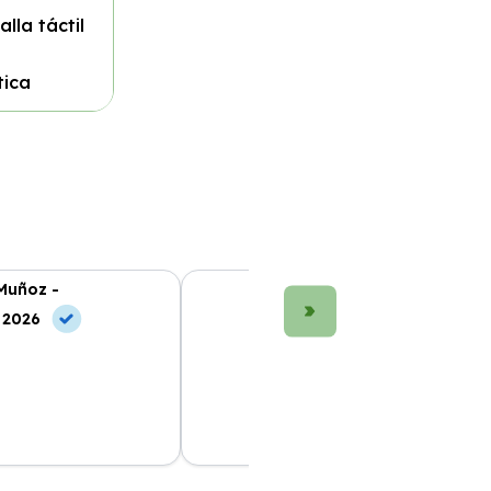
lla táctil
tica
Muñoz -
María López -
, 2026
10 May, 2026
g que he probado.
Gran experiencia con Bilboko