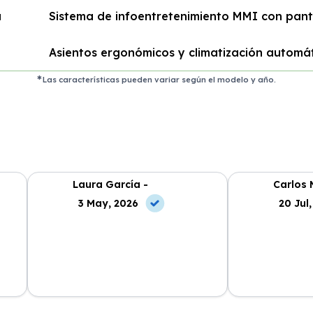
a
Sistema de infoentretenimiento MMI con panta
Asientos ergonómicos y climatización automá
Las características pueden variar según el modelo y año.
Laura García -
Carlos 
3 May, 2026
20 Jul
cio
La experiencia ha sido excelente.
El mejor rentin