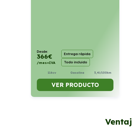
Desde:
Entrega rápida
366
€
Todo incluido
/mes+IVA
116cv
Gasolina
5,4l/100km
VER PRODUCTO
Ventaj