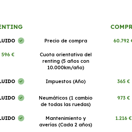
Todo
Los coches están en perfecto estado
Todo claro y si
y el servicio al cliente es 10/10.
recomendable.
ENTING
COMP
LUIDO
Precio de compra
60.792 
596 €
Cuota orientativa del
renting (5 años con
10.000km/año)
LUIDO
Impuestos (Año)
365 €
LUIDO
Neumáticos (1 cambio
973 €
de todas las ruedas)
LUIDO
Mantenimiento y
1.216 €
averías (Cada 2 años)