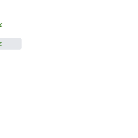
€
 €
€