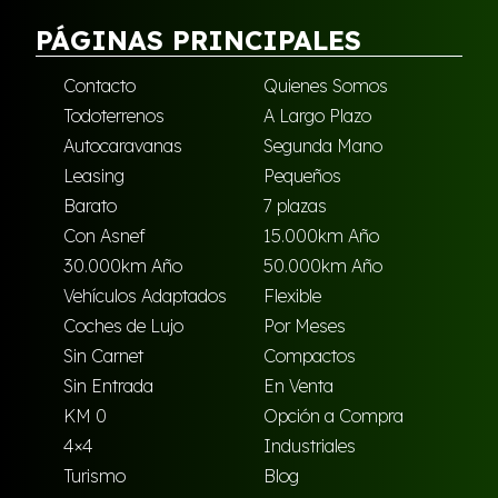
PÁGINAS PRINCIPALES
Contacto
Quienes Somos
Todoterrenos
A Largo Plazo
Autocaravanas
Segunda Mano
Leasing
Pequeños
Barato
7 plazas
Con Asnef
15.000km Año
30.000km Año
50.000km Año
Vehículos Adaptados
Flexible
Coches de Lujo
Por Meses
Sin Carnet
Compactos
Sin Entrada
En Venta
KM 0
Opción a Compra
4×4
Industriales
Turismo
Blog