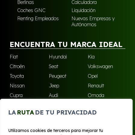
Berlinas
Calculadora
Coches GNC
Liquidación
Renting Empleados
Nuevas Empresas y
Autónomos
ENCUENTRA TU MARCA IDEAL
Fiat
Hyundai
Kia
Citroën
Seat
Volkswagen
Toyota
Peugeot
Opel
Nissan
Jeep
Renault
Cupra
Audi
Omoda
BMW
Dacia
Mazda
LA
RUTA
DE TU PRIVACIDAD
Skoda
Ford
Todas las marcas
Utilizamos cookies de terceros para mejorar tu