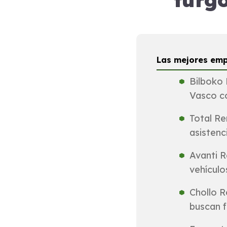
furg
Las mejores emp
Bilboko 
Vasco co
Total Re
asistenc
Avanti R
vehícul
Chollo R
buscan f