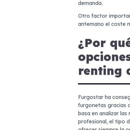
demanda.
Otro factor importan
antemano el coste me
¿Por qué
opcione
renting 
Furgostar ha conseg
furgonetas gracias a
basa en analizar las
profesional, el tipo
ofrecer siempre la o