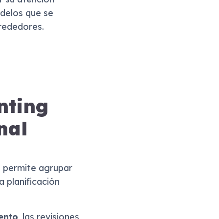
odelos que se
rededores.
nting
nal
e permite agrupar
a planificación
ento
, las revisiones