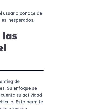
el usuario conoce de
les inesperados.
 las
el
enting de
les. Su enfoque se
 cuenta su actividad
ehículo. Esto permite
r su atención