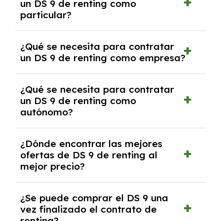
un DS 9 de renting como
cancelación anticipada. Es importante revisar
particular?
las condiciones del contrato y hablar con un
experto que te asesore.
Se requiere DNI/NIE, justificante de ingresos
¿Qué se necesita para contratar
y, en algunos casos, una consulta de solvencia
un DS 9 de renting como empresa?
crediticia y un pago inicial.
Necesitarás el CIF de la empresa,
¿Qué se necesita para contratar
documentación financiera y, en algunos
un DS 9 de renting como
casos, un informe de solvencia de la empresa
autónomo?
y un pago inicial.
Se necesita DNI/NIE, alta en el régimen de
¿Dónde encontrar las mejores
autónomos, justificante de ingresos y, en
ofertas de DS 9 de renting al
algunos casos, un informe fiscal y un pago
mejor precio?
inicial.
En nuestra página web podrás encontrar las
¿Se puede comprar el DS 9 una
mejores ofertas de vehículos de renting con
vez finalizado el contrato de
todos los gastos incluidos y sin pagar
renting?