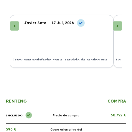
Javier Soto -
17 Jul, 2026
La
Estoy muy satisfecho con el servicio de renting que
La exper
s.
he contratado. ¡Todo incluido y sin complicaciones!
en perfe
RENTING
COMPRA
60.792 €
INCLUIDO
Precio de compra
596 €
Cuota orientativa del