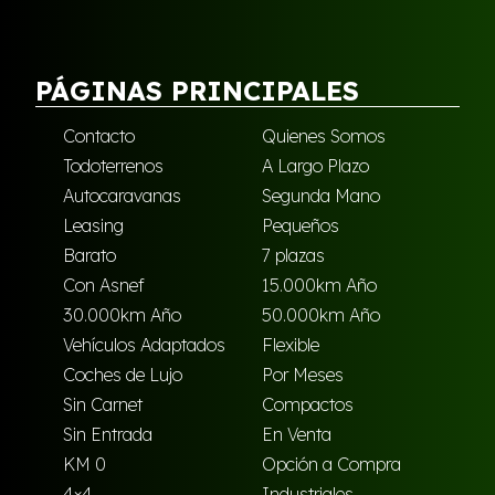
PÁGINAS PRINCIPALES
Contacto
Quienes Somos
Todoterrenos
A Largo Plazo
Autocaravanas
Segunda Mano
Leasing
Pequeños
Barato
7 plazas
Con Asnef
15.000km Año
30.000km Año
50.000km Año
Vehículos Adaptados
Flexible
Coches de Lujo
Por Meses
Sin Carnet
Compactos
Sin Entrada
En Venta
KM 0
Opción a Compra
4×4
Industriales