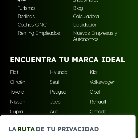
Turismo
Blog
Berlinas
Calculadora
Coches GNC
Liquidación
Renting Empleados
Nuevas Empresas y
Autónomos
ENCUENTRA TU MARCA IDEAL
Fiat
Hyundai
Kia
Citroën
Seat
Volkswagen
Toyota
Peugeot
Opel
Nissan
Jeep
Renault
Cupra
Audi
Omoda
BMW
Dacia
Mazda
LA
RUTA
DE TU PRIVACIDAD
Skoda
Ford
Todas las marcas