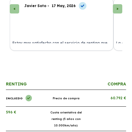
Javier Soto -
17 May, 2026
La
Estoy muy satisfecho con el servicio de renting que
La exper
s.
he contratado. ¡Todo incluido y sin complicaciones!
en perfe
RENTING
COMPRA
60.792 €
INCLUIDO
Precio de compra
596 €
Cuota orientativa del
renting (5 años con
10.000km/año)