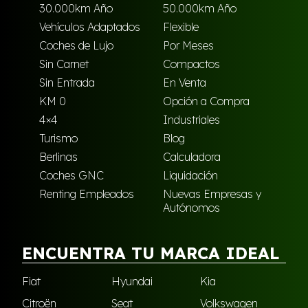
30.000km Año
50.000km Año
Vehículos Adaptados
Flexible
Coches de Lujo
Por Meses
Sin Carnet
Compactos
Sin Entrada
En Venta
KM 0
Opción a Compra
4×4
Industriales
Turismo
Blog
Berlinas
Calculadora
Coches GNC
Liquidación
Renting Empleados
Nuevas Empresas y
Autónomos
ENCUENTRA TU MARCA IDEAL
Fiat
Hyundai
Kia
Citroën
Seat
Volkswagen