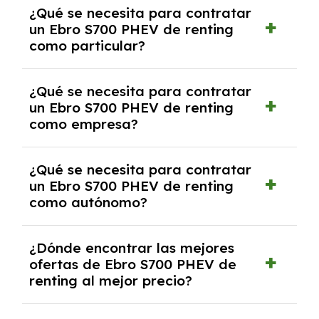
¿Qué se necesita para contratar
pero puede haber penalizaciones por
un Ebro S700 PHEV de renting
cancelación anticipada. Es importante revisar
como particular?
las condiciones del contrato y hablar con un
experto que te asesore.
Se requiere DNI/NIE, justificante de ingresos
¿Qué se necesita para contratar
y, en algunos casos, una consulta de solvencia
un Ebro S700 PHEV de renting
crediticia y un pago inicial.
como empresa?
Necesitarás el CIF de la empresa,
¿Qué se necesita para contratar
documentación financiera y, en algunos
un Ebro S700 PHEV de renting
casos, un informe de solvencia de la empresa
como autónomo?
y un pago inicial.
Se necesita DNI/NIE, alta en el régimen de
¿Dónde encontrar las mejores
autónomos, justificante de ingresos y, en
ofertas de Ebro S700 PHEV de
algunos casos, un informe fiscal y un pago
renting al mejor precio?
inicial.
En nuestra página web podrás encontrar las