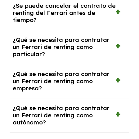
¿Se puede cancelar el contrato de
tendrás que pagar ningún tipo de entrada
renting del Ferrari antes de
salvo en casos que lo exija el proveedor
tiempo?
debido al resultado del estudio de viabilidad
económica.
Generalmente, puedes rescindir el contrato,
¿Qué se necesita para contratar
pero puede haber penalizaciones por
un Ferrari de renting como
cancelación anticipada. Es importante revisar
particular?
las condiciones del contrato y hablar con un
experto que te asesore.
Se requiere DNI/NIE, justificante de ingresos
¿Qué se necesita para contratar
y, en algunos casos, una consulta de solvencia
un Ferrari de renting como
crediticia y un pago inicial.
empresa?
Necesitarás el CIF de la empresa,
¿Qué se necesita para contratar
documentación financiera y, en algunos
un Ferrari de renting como
casos, un informe de solvencia de la empresa
autónomo?
y un pago inicial.
Se necesita DNI/NIE, alta en el régimen de