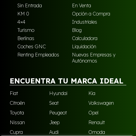
Sin Entrada
En Venta
KM 0
Opción a Compra
4×4
Industriales
Turismo
Blog
Berlinas
Calculadora
Coches GNC
Liquidación
Renting Empleados
Nuevas Empresas y
Autónomos
ENCUENTRA TU MARCA IDEAL
Fiat
Hyundai
Kia
Citroën
Seat
Volkswagen
Toyota
Peugeot
Opel
Nissan
Jeep
Renault
Cupra
Audi
Omoda