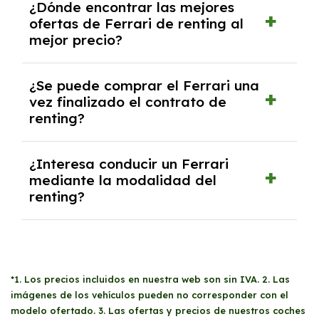
¿Dónde encontrar las mejores
autónomos, justificante de ingresos y, en
ofertas de Ferrari de renting al
algunos casos, un informe fiscal y un pago
mejor precio?
inicial.
En nuestra página web podrás encontrar las
¿Se puede comprar el Ferrari una
mejores ofertas de vehículos de renting con
vez finalizado el contrato de
todos los gastos incluidos y sin pagar
renting?
entradas.
Sí, en algunos casos, al final del contrato de
¿Interesa conducir un Ferrari
renting se puede adquirir el coche. En este
mediante la modalidad del
caso tendrán que analizar los años, la
renting?
cantidad de kilómetros recorridos y el coste
del mercado actual.
El renting puede ser ventajoso si prefieres una
cuota fija mensual, sin preocuparte de
mantenimiento, seguro o depreciación, y si te
gusta cambiar de coche cada pocos años.
*1. Los precios incluidos en nuestra web son sin IVA. 2. Las
imágenes de los vehículos pueden no corresponder con el
modelo ofertado. 3. Las ofertas y precios de nuestros coches