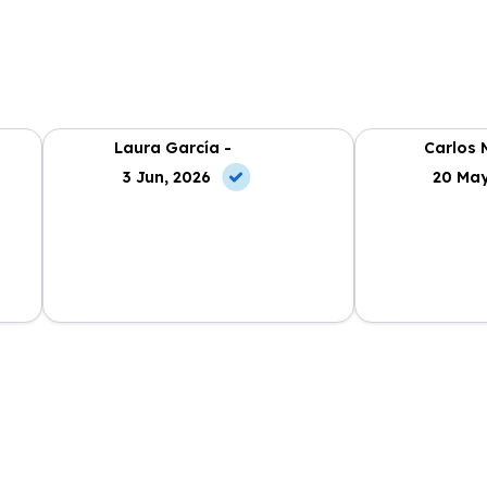
Laura García -
Carlos 
3 Jun, 2026
20 May
cio
La experiencia ha sido excelente.
El mejor rentin
Todo
Los coches están en perfecto estado
Todo claro y si
y el servicio al cliente es 10/10.
recomendable.