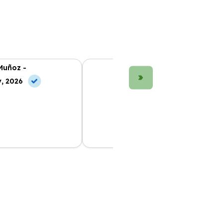
Muñoz -
María López -
, 2026
10 May, 2026
g que he probado.
Gran experiencia con Bilboko
n sorpresas. Sin duda,
Renting. El coche llegó rápido y el
proceso fue muy fácil. ¡Volveré a
contratar!