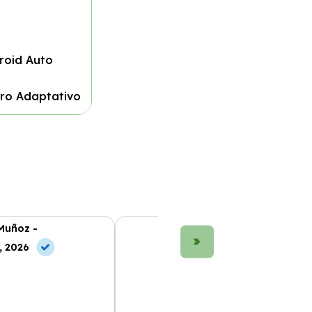
roid Auto
ero Adaptativo
Muñoz -
María López -
, 2026
10 Jun, 2026