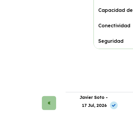
Capacidad de
Conectividad
Seguridad
rmen Ruiz -
Javier Soto -
2 May, 2026
17 Jul, 2026