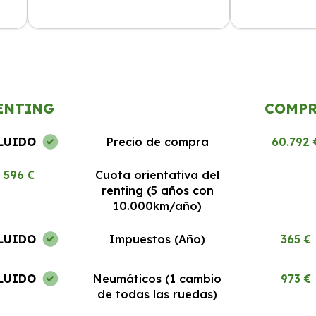
cio
La experiencia ha sido excelente.
El mejor rentin
Todo
Los coches están en perfecto estado
Todo claro y si
y el servicio al cliente es 10/10.
recomendable.
ENTING
COMP
LUIDO
Precio de compra
60.792 
596 €
Cuota orientativa del
renting (5 años con
10.000km/año)
LUIDO
Impuestos (Año)
365 €
LUIDO
Neumáticos (1 cambio
973 €
de todas las ruedas)