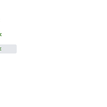
€
 €
€