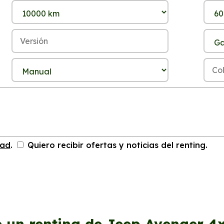
dad
.
Quiero recibir ofertas y noticias del renting.
e un renting de Jeep Avenger 4x