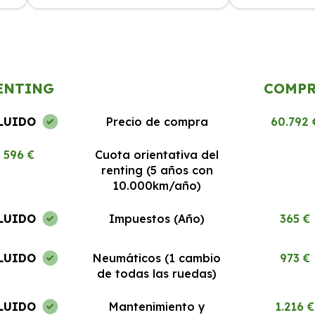
cio
La experiencia ha sido excelente.
El mejor rentin
Todo
Los coches están en perfecto estado
Todo claro y si
y el servicio al cliente es 10/10.
recomendable.
ENTING
COMP
LUIDO
Precio de compra
60.792 
596 €
Cuota orientativa del
renting (5 años con
10.000km/año)
LUIDO
Impuestos (Año)
365 €
LUIDO
Neumáticos (1 cambio
973 €
de todas las ruedas)
LUIDO
Mantenimiento y
1.216 €