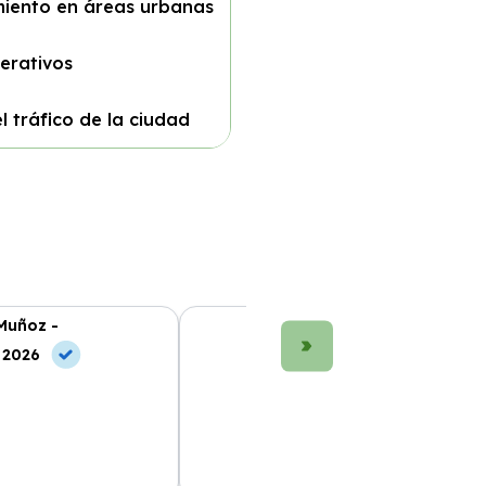
miento en áreas urbanas
erativos
 tráfico de la ciudad
Muñoz -
María López -
, 2026
10 Jul, 2026