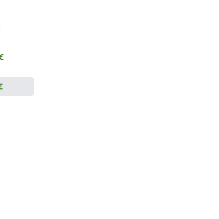
€
 €
€