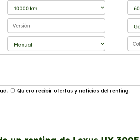
dad
.
Quiero recibir ofertas y noticias del renting.
de un renting de Lexus UX 300E