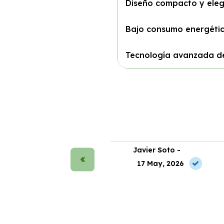
Diseño compacto y ele
Bajo consumo energéti
Tecnología avanzada de
rmen Ruiz -
Javier Soto -
2 May, 2026
17 May, 2026