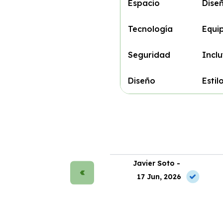
Espacio
Dise
Tecnología
Equi
Seguridad
Inclu
Diseño
Esti
rmen Ruiz -
Javier Soto -
2 Jul, 2026
17 Jun, 2026