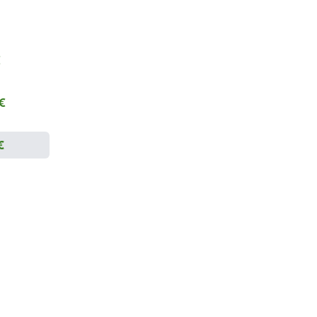
€
 €
€