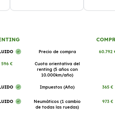
cio
La experiencia ha sido excelente.
El mejor rentin
Todo
Los coches están en perfecto estado
Todo claro y si
y el servicio al cliente es 10/10.
recomendable.
ENTING
COMP
LUIDO
Precio de compra
60.792 
596 €
Cuota orientativa del
renting (5 años con
10.000km/año)
LUIDO
Impuestos (Año)
365 €
LUIDO
Neumáticos (1 cambio
973 €
de todas las ruedas)