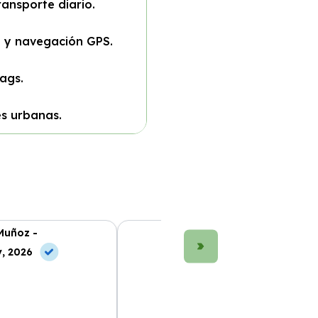
ansporte diario.
 y navegación GPS.
bags.
s urbanas.
Muñoz -
María López -
, 2026
10 Jul, 2026