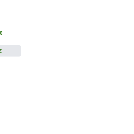
€
 €
€