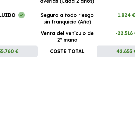
averías (Cada 2 años)
LUIDO
Seguro a todo riesgo
1.824 
sin franquicia (Año)
Venta del vehículo de
-22.516
2ª mano
35.760 €
COSTE TOTAL
42.653 