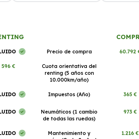
cio
La experiencia ha sido excelente.
El mejor rentin
Todo
Los coches están en perfecto estado
Todo claro y si
y el servicio al cliente es 10/10.
recomendable.
ENTING
COMP
LUIDO
Precio de compra
60.792 
596 €
Cuota orientativa del
renting (5 años con
10.000km/año)
LUIDO
Impuestos (Año)
365 €
LUIDO
Neumáticos (1 cambio
973 €
de todas las ruedas)
LUIDO
Mantenimiento y
1.216 €