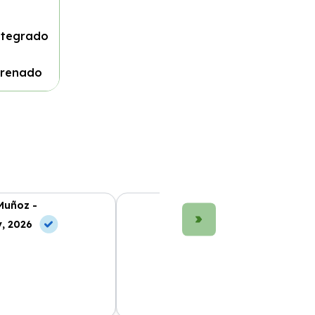
ntegrado
 frenado
Muñoz -
María López -
, 2026
10 Jun, 2026