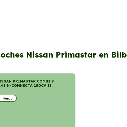
coches Nissan Primastar en Bil
ISSAN PRIMASTAR COMBI 9
2H1 N-CONNECTA 150CV II
Manual