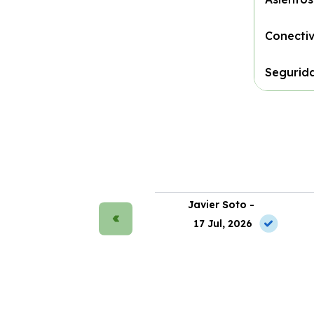
Conecti
Segurid
rmen Ruiz -
Javier Soto -
2 Jul, 2026
17 Jul, 2026