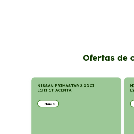
Ofertas de 
NISSAN PRIMASTAR 2.0DCI
N
L1H1 1T ACENTA
L
Manual