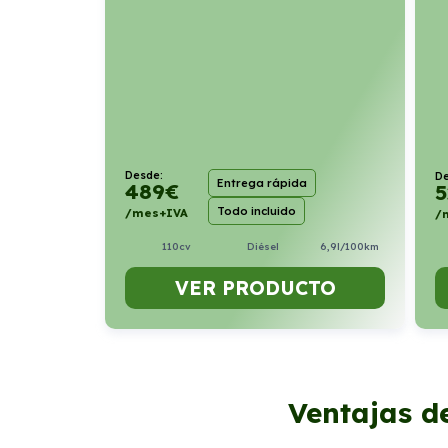
Desde:
De
Entrega rápida
489
€
5
Todo incluido
/mes+IVA
/
110cv
Diésel
6,9l/100km
VER PRODUCTO
Ventajas d