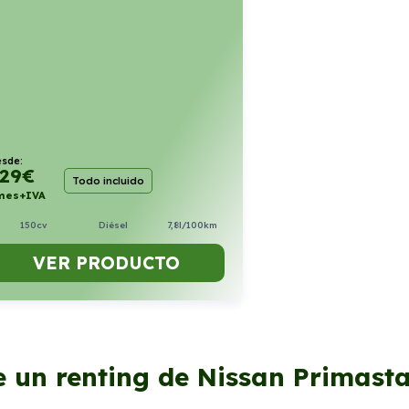
sde:
29
€
Todo incluido
mes+IVA
150cv
Diésel
7,8l/100km
VER PRODUCTO
e un renting de Nissan Primasta