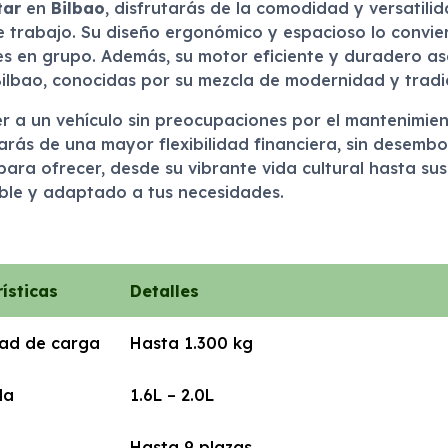
tar
en
Bilbao
, disfrutarás de la comodidad y versatili
 trabajo. Su diseño ergonómico y espacioso lo convie
s en grupo. Además, su motor eficiente y duradero as
Bilbao, conocidas por su mezcla de modernidad y tradi
r a un vehículo sin preocupaciones por el mantenimien
tarás de una mayor flexibilidad financiera, sin desembol
para ofrecer, desde su vibrante vida cultural hasta sus
able y adaptado a tus necesidades.
ísticas
Detalles
ad de carga
Hasta 1.300 kg
da
1.6L – 2.0L
Hasta 9 plazas