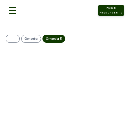
PEDIR
PRESUPUESTO
Omoda
Omoda 5
OMODA 5 MY25 –
PREMIUM 1.6 TGDI
145CV
(AUTOMÁTICO)
434€/Mes
Desde:
+ IVA