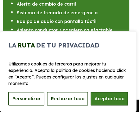
Alerta de cambio de carril
Sistema de frenada de emergencia
Equipo de audio con pantalla táctil
Asiento conductor / pasajero calefactable
Aire acondicionado automático
LA
RUTA
DE TU PRIVACIDAD
Utilizamos cookies de terceros para mejorar tu
experiencia. Acepta la política de cookies haciendo click
en “Acepto”. Puedes configurar los ajustes en cualquier
CARROCERÍA
momento.
Largo
Alto
Personalizar
Rechazar todo
Aceptar todo
4.373 mm
1.588 mm
Pedir Presupuesto
Ancho
Maletero
1824 mm
370