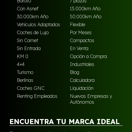
Barato
7 plazas
Con Asnef
15.000km Año
30.000km Año
50.000km Año
Vehículos Adaptados
Flexible
Coches de Lujo
Por Meses
Sin Carnet
Compactos
Sin Entrada
En Venta
KM 0
Opción a Compra
4×4
Industriales
Turismo
Blog
Berlinas
Calculadora
Coches GNC
Liquidación
Renting Empleados
Nuevas Empresas y
Autónomos
ENCUENTRA TU MARCA IDEAL