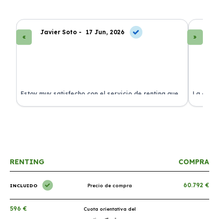
Javier Soto -
17 Jun, 2026
La
Estoy muy satisfecho con el servicio de renting que
La exper
s.
he contratado. ¡Todo incluido y sin complicaciones!
en perfe
RENTING
COMPRA
60.792 €
INCLUIDO
Precio de compra
596 €
Cuota orientativa del