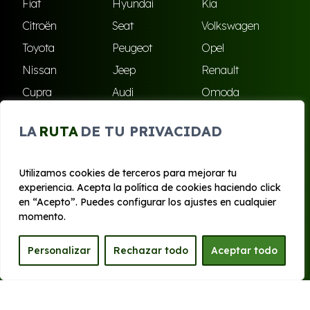
Fiat
Hyundai
Kia
Citroën
Seat
Volkswagen
Toyota
Peugeot
Opel
Nissan
Jeep
Renault
Cupra
Audi
Omoda
BMW
Dacia
Mazda
LA
RUTA
DE TU PRIVACIDAD
Skoda
Ford
Todas las marcas
Utilizamos cookies de terceros para mejorar tu
experiencia. Acepta la política de cookies haciendo click
© 2020 - 2026 Bilboko Renting
en “Acepto”. Puedes configurar los ajustes en cualquier
Aviso legal y Privacidad
|
Política de cookies
|
Términos
momento.
Personalizar
Rechazar todo
Aceptar todo