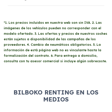
principal por las dos caras, recibo bancario
donde conste el IBAN y el titular, alta censal
La necesidad de un
aval
se determina tras
como autónomo (Mod. 036/037), impuesto de
realizar un estudio de viabilidad económica.
la Renta de las personas físicas del último
*1. Los precios incluidos en nuestra web son sin IVA. 2. Las
Factores como la antigüedad de la empresa o
ejercicio (Mod. 100), trimestres IVA del año en
imágenes de los vehículos pueden no corresponder con el
actividad, solvencia económica y si se está en
curso (Mod. 303), y resumen del IVA del año
modelo ofertado. 3. Las ofertas y precios de nuestros coches
alguna lista de deudores (como Asnef)
anterior (Mod. 390).
están sujetos a disponibilidad de las campañas de los
pueden influir en esta decisión. En algunos
proveedores. 4. Cambio de neumáticos obligatorios. 5. La
casos, incluso estando en una lista de
información de está página web no es vinculante hasta la
deudores, se puede proceder con el renting si
formalización del contrato. 6. Para entrega a domicilio,
se cuenta con ahorros o garantías
consulta con tu asesor comercial si incluye algún sobrecoste.
adicionales.
BILBOKO RENTING EN LOS
MEDIOS