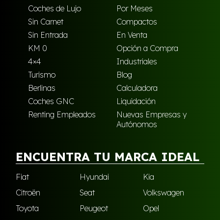
Coches de Lujo
Por Meses
Sin Carnet
Compactos
Sin Entrada
En Venta
KM 0
Opción a Compra
4×4
Industriales
Turismo
Blog
Berlinas
Calculadora
Coches GNC
Liquidación
Renting Empleados
Nuevas Empresas y
Autónomos
ENCUENTRA TU MARCA IDEAL
Fiat
Hyundai
Kia
Citroën
Seat
Volkswagen
Toyota
Peugeot
Opel