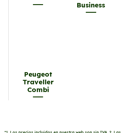
Business
Peugeot
Traveller
Combi
*1. Los precios incluidos en nuestra web son sin IVA. 2. Las