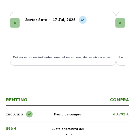
Javier Soto -
17 Jul, 2026
La
Estoy muy satisfecho con el servicio de renting que
La exper
s.
he contratado. ¡Todo incluido y sin complicaciones!
en perfe
RENTING
COMPRA
60.792 €
INCLUIDO
Precio de compra
596 €
Cuota orientativa del