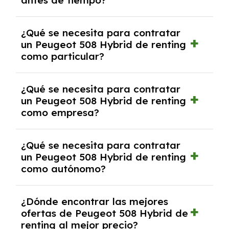
antes de tiempo?
debido al resultado del estudio de viabilidad
económica.
Generalmente, puedes rescindir el contrato,
¿Qué se necesita para contratar
pero puede haber penalizaciones por
un Peugeot 508 Hybrid de renting
cancelación anticipada. Es importante revisar
como particular?
las condiciones del contrato y hablar con un
experto que te asesore.
Se requiere DNI/NIE, justificante de ingresos
¿Qué se necesita para contratar
y, en algunos casos, una consulta de solvencia
un Peugeot 508 Hybrid de renting
crediticia y un pago inicial.
como empresa?
Necesitarás el CIF de la empresa,
¿Qué se necesita para contratar
documentación financiera y, en algunos
un Peugeot 508 Hybrid de renting
casos, un informe de solvencia de la empresa
como autónomo?
y un pago inicial.
Se necesita DNI/NIE, alta en el régimen de
¿Dónde encontrar las mejores
autónomos, justificante de ingresos y, en
ofertas de Peugeot 508 Hybrid de
algunos casos, un informe fiscal y un pago
renting al mejor precio?
inicial.