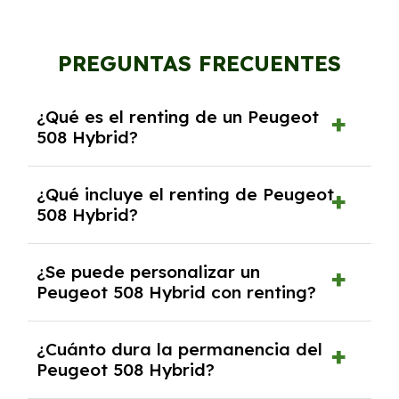
PREGUNTAS FRECUENTES
¿Qué es el renting de un Peugeot
508 Hybrid?
El renting de un Peugeot 508 Hybrid es un
¿Qué incluye el renting de Peugeot
contrato de alquiler a largo plazo en el que
508 Hybrid?
pagas una cuota mensual fija por el uso del
coche durante un periodo determinado,
El renting incluye el uso y disfrute del coche,
generalmente entre 2 y 5 años.
¿Se puede personalizar un
seguro a todo riesgo, mantenimiento,
Peugeot 508 Hybrid con renting?
reparaciones, impuestos, asistencia en
carretera y gestión de la documentación.
Sí, puedes personalizar el coche con ciertas
¿Cuánto dura la permanencia del
opciones y equipamiento adicional, siempre y
Peugeot 508 Hybrid?
cuando lo pactes con la empresa de renting.