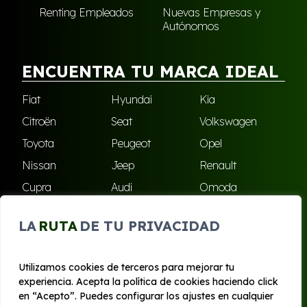
Renting Empleados
Nuevas Empresas y
Autónomos
ENCUENTRA TU MARCA IDEAL
Fiat
Hyundai
Kia
Citroën
Seat
Volkswagen
Toyota
Peugeot
Opel
Nissan
Jeep
Renault
Cupra
Audi
Omoda
BMW
Dacia
Mazda
LA
RUTA
DE TU PRIVACIDAD
Skoda
Ford
Todas las marcas
Utilizamos cookies de terceros para mejorar tu
experiencia. Acepta la política de cookies haciendo click
© 2020 - 2026 Bilboko Renting
en “Acepto”. Puedes configurar los ajustes en cualquier