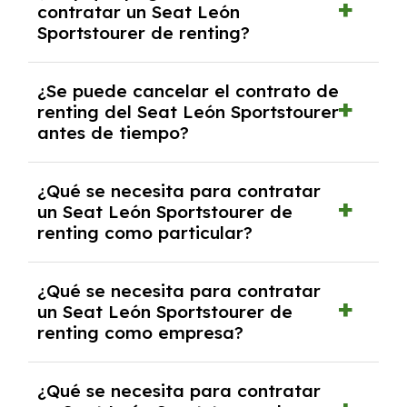
contratar un Seat León
riesgo sin franquicia incluido dentro de las
Sportstourer de renting?
cuotas mensuales.
No, con el renting tienes la ventaja de que no
¿Se puede cancelar el contrato de
tendrás que pagar ningún tipo de entrada
renting del Seat León Sportstourer
salvo en casos que lo exija el proveedor
antes de tiempo?
debido al resultado del estudio de viabilidad
económica.
Generalmente, puedes rescindir el contrato,
¿Qué se necesita para contratar
pero puede haber penalizaciones por
un Seat León Sportstourer de
cancelación anticipada. Es importante revisar
renting como particular?
las condiciones del contrato y hablar con un
experto que te asesore.
Se requiere DNI/NIE, justificante de ingresos
¿Qué se necesita para contratar
y, en algunos casos, una consulta de solvencia
un Seat León Sportstourer de
crediticia y un pago inicial.
renting como empresa?
Necesitarás el CIF de la empresa,
¿Qué se necesita para contratar
documentación financiera y, en algunos