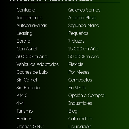
Contacto
Quienes Somos
Todoterrenos
A Largo Plazo
Autocaravanas
Segunda Mano
Leasing
Pequeños
Barato
7 plazas
Con Asnef
15.000km Año
30.000km Año
50.000km Año
Vehículos Adaptados
Flexible
Coches de Lujo
Por Meses
Sin Carnet
Compactos
Sin Entrada
En Venta
KM 0
Opción a Compra
4×4
Industriales
Turismo
Blog
Berlinas
Calculadora
Coches GNC
Liquidación