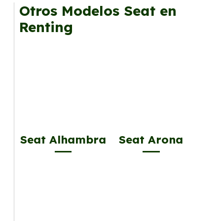
mantenimiento, seguro o depreciación, y si te
Otros Modelos Seat en
gusta cambiar de coche cada pocos años.
Renting
Seat Alhambra
Seat Arona