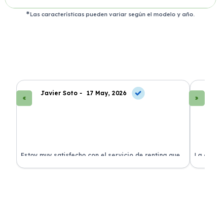
Las características pueden variar según el modelo y año.
Javier Soto -
17 May, 2026
La
Estoy muy satisfecho con el servicio de renting que
La exper
s.
he contratado. ¡Todo incluido y sin complicaciones!
en perfe