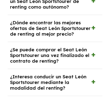
un Seat León Sportstourer de
casos, un informe de solvencia de la empresa
renting como autónomo?
y un pago inicial.
Se necesita DNI/NIE, alta en el régimen de
¿Dónde encontrar las mejores
autónomos, justificante de ingresos y, en
ofertas de Seat León Sportstourer
algunos casos, un informe fiscal y un pago
de renting al mejor precio?
inicial.
En nuestra página web podrás encontrar las
¿Se puede comprar el Seat León
mejores ofertas de vehículos de renting con
Sportstourer una vez finalizado el
todos los gastos incluidos y sin pagar
contrato de renting?
entradas.
Sí, en algunos casos, al final del contrato de
¿Interesa conducir un Seat León
renting se puede adquirir el coche. En este
Sportstourer mediante la
caso tendrán que analizar los años, la
modalidad del renting?
cantidad de kilómetros recorridos y el coste
del mercado actual.
El renting puede ser ventajoso si prefieres una
cuota fija mensual, sin preocuparte de