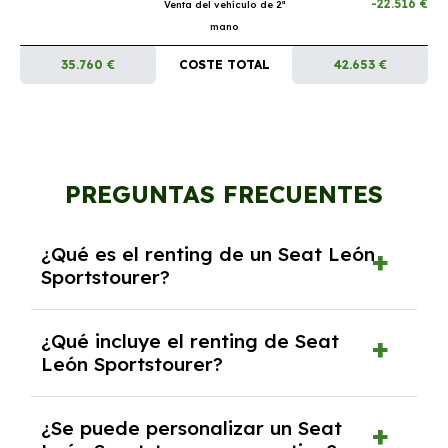
-22.516 €
Venta del vehículo de 2ª
mano
35.760 €
COSTE TOTAL
42.653 €
PREGUNTAS FRECUENTES
¿Qué es el renting de un Seat León
Sportstourer?
El renting de un Seat León Sportstourer es un
¿Qué incluye el renting de Seat
contrato de alquiler a largo plazo en el que
León Sportstourer?
pagas una cuota mensual fija por el uso del
coche durante un periodo determinado,
El renting incluye el uso y disfrute del coche,
generalmente entre 2 y 5 años.
¿Se puede personalizar un Seat
seguro a todo riesgo, mantenimiento,