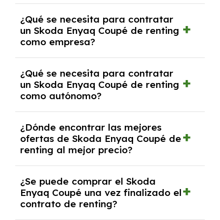
experto que te asesore.
Se requiere DNI/NIE, justificante de ingresos
¿Qué se necesita para contratar
y, en algunos casos, una consulta de solvencia
un Skoda Enyaq Coupé de renting
crediticia y un pago inicial.
como empresa?
Necesitarás el CIF de la empresa,
¿Qué se necesita para contratar
documentación financiera y, en algunos
un Skoda Enyaq Coupé de renting
casos, un informe de solvencia de la empresa
como autónomo?
y un pago inicial.
Se necesita DNI/NIE, alta en el régimen de
¿Dónde encontrar las mejores
autónomos, justificante de ingresos y, en
ofertas de Skoda Enyaq Coupé de
algunos casos, un informe fiscal y un pago
renting al mejor precio?
inicial.
En nuestra página web podrás encontrar las
¿Se puede comprar el Skoda
mejores ofertas de vehículos de renting con
Enyaq Coupé una vez finalizado el
todos los gastos incluidos y sin pagar
contrato de renting?
entradas.