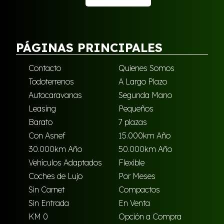
PÁGINAS PRINCIPALES
Contacto
Quienes Somos
Todoterrenos
A Largo Plazo
Autocaravanas
Segunda Mano
Leasing
Pequeños
Barato
7 plazas
Con Asnef
15.000km Año
30.000km Año
50.000km Año
Vehículos Adaptados
Flexible
Coches de Lujo
Por Meses
Sin Carnet
Compactos
Sin Entrada
En Venta
KM 0
Opción a Compra