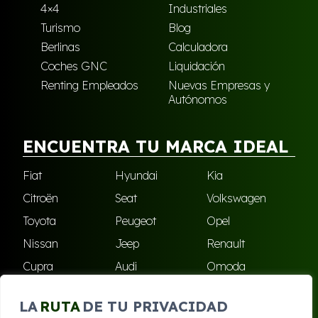
4×4
Industriales
Turismo
Blog
Berlinas
Calculadora
Coches GNC
Liquidación
Renting Empleados
Nuevas Empresas y
Autónomos
ENCUENTRA TU MARCA IDEAL
Fiat
Hyundai
Kia
Citroën
Seat
Volkswagen
Toyota
Peugeot
Opel
Nissan
Jeep
Renault
Cupra
Audi
Omoda
BMW
Dacia
Mazda
LA
RUTA
DE TU PRIVACIDAD
Skoda
Ford
Todas las marcas