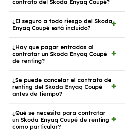
contrato del Skoda Enyaq Coupé?
30,000 km anuales. Si excedes ese límite,
puede haber un cargo adicional.
Al finalizar el contrato, puedes devolver el
¿El seguro a todo riesgo del Skoda
coche, renovarlo por uno nuevo o, en algunos
Enyaq Coupé está incluido?
casos, comprarlo a un precio previamente
acordado.
Con el renting podrás disfrutar de un Skoda
¿Hay que pagar entradas al
Enyaq Coupé con el seguro a todo riesgo sin
contratar un Skoda Enyaq Coupé
franquicia incluido dentro de las cuotas
de renting?
mensuales.
No, con el renting tienes la ventaja de que no
¿Se puede cancelar el contrato de
tendrás que pagar ningún tipo de entrada
renting del Skoda Enyaq Coupé
salvo en casos que lo exija el proveedor
antes de tiempo?
debido al resultado del estudio de viabilidad
económica.
Generalmente, puedes rescindir el contrato,
¿Qué se necesita para contratar
pero puede haber penalizaciones por
un Skoda Enyaq Coupé de renting
cancelación anticipada. Es importante revisar
como particular?
las condiciones del contrato y hablar con un