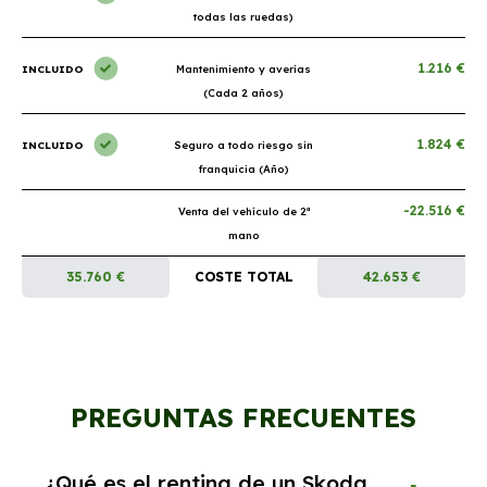
todas las ruedas)
1.216 €
INCLUIDO
Mantenimiento y averías
(Cada 2 años)
1.824 €
INCLUIDO
Seguro a todo riesgo sin
franquicia (Año)
-22.516 €
Venta del vehículo de 2ª
mano
35.760 €
COSTE TOTAL
42.653 €
PREGUNTAS FRECUENTES
¿Qué es el renting de un Skoda