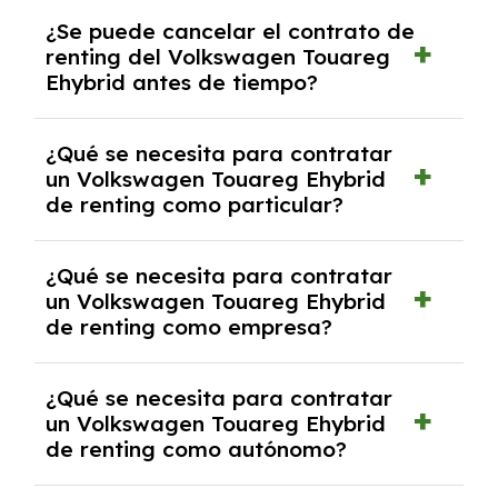
No, con el renting tienes la ventaja de que no
¿Se puede cancelar el contrato de
tendrás que pagar ningún tipo de entrada
renting del Volkswagen Touareg
salvo en casos que lo exija el proveedor
Ehybrid antes de tiempo?
debido al resultado del estudio de viabilidad
económica.
Generalmente, puedes rescindir el contrato,
¿Qué se necesita para contratar
pero puede haber penalizaciones por
un Volkswagen Touareg Ehybrid
cancelación anticipada. Es importante revisar
de renting como particular?
las condiciones del contrato y hablar con un
experto que te asesore.
Se requiere DNI/NIE, justificante de ingresos
¿Qué se necesita para contratar
y, en algunos casos, una consulta de solvencia
un Volkswagen Touareg Ehybrid
crediticia y un pago inicial.
de renting como empresa?
Necesitarás el CIF de la empresa,
¿Qué se necesita para contratar
documentación financiera y, en algunos
un Volkswagen Touareg Ehybrid
casos, un informe de solvencia de la empresa
de renting como autónomo?
y un pago inicial.