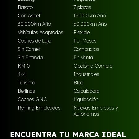
Barato
7 plazas
Con Asnef
15.000km Año
30.000km Año
50.000km Año
Vehículos Adaptados
Flexible
Coches de Lujo
Por Meses
Sin Carnet
Compactos
Sin Entrada
En Venta
KM 0
Opción a Compra
4×4
Industriales
Turismo
Blog
Berlinas
Calculadora
Coches GNC
Liquidación
Renting Empleados
Nuevas Empresas y
Autónomos
ENCUENTRA TU MARCA IDEAL