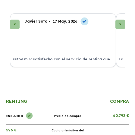
Javier Soto -
17 May, 2026
La
Estoy muy satisfecho con el servicio de renting que
La exper
s.
he contratado. ¡Todo incluido y sin complicaciones!
en perfe
RENTING
COMPRA
60.792 €
INCLUIDO
Precio de compra
596 €
Cuota orientativa del