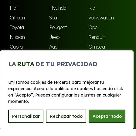
Fiat
Hyundai
Kia
Citroën
Seat
Volkswagen
Toyota
Peugeot
Opel
Nissan
Jeep
Renault
Cupra
Audi
Omoda
BMW
Dacia
Mazda
LA
RUTA
DE TU PRIVACIDAD
Skoda
Ford
Todas las marcas
Utilizamos cookies de terceros para mejorar tu
experiencia. Acepta la política de cookies haciendo click
© 2020 - 2026 Bilboko Renting
en “Acepto”. Puedes configurar los ajustes en cualquier
Aviso legal y Privacidad
|
Política de cookies
|
Términos
momento.
Personalizar
Rechazar todo
Aceptar todo