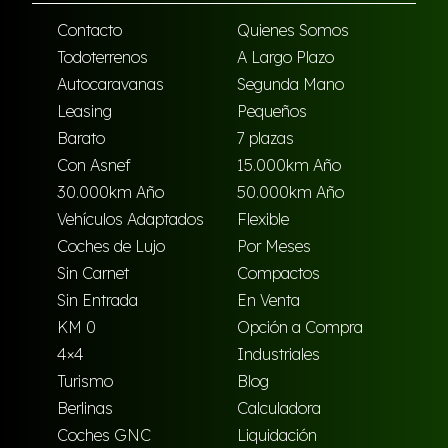
Contacto
Quienes Somos
Todoterrenos
A Largo Plazo
Autocaravanas
Segunda Mano
Leasing
Pequeños
Barato
7 plazas
Con Asnef
15.000km Año
30.000km Año
50.000km Año
Vehículos Adaptados
Flexible
Coches de Lujo
Por Meses
Sin Carnet
Compactos
Sin Entrada
En Venta
KM 0
Opción a Compra
4×4
Industriales
Turismo
Blog
Berlinas
Calculadora
Coches GNC
Liquidación