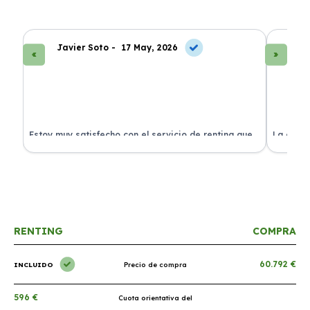
Javier Soto -
17 May, 2026
La
Estoy muy satisfecho con el servicio de renting que
La exper
s.
he contratado. ¡Todo incluido y sin complicaciones!
en perfe
RENTING
COMPRA
60.792 €
INCLUIDO
Precio de compra
596 €
Cuota orientativa del