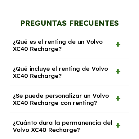
PREGUNTAS FRECUENTES
¿Qué es el renting de un Volvo
XC40 Recharge?
El renting de un Volvo XC40 Recharge es un
¿Qué incluye el renting de Volvo
contrato de alquiler a largo plazo en el que
XC40 Recharge?
pagas una cuota mensual fija por el uso del
coche durante un periodo determinado,
El renting incluye el uso y disfrute del coche,
generalmente entre 2 y 5 años.
¿Se puede personalizar un Volvo
seguro a todo riesgo, mantenimiento,
XC40 Recharge con renting?
reparaciones, impuestos, asistencia en
carretera y gestión de la documentación.
Sí, puedes personalizar el coche con ciertas
¿Cuánto dura la permanencia del
opciones y equipamiento adicional, siempre y
Volvo XC40 Recharge?
cuando lo pactes con la empresa de renting.