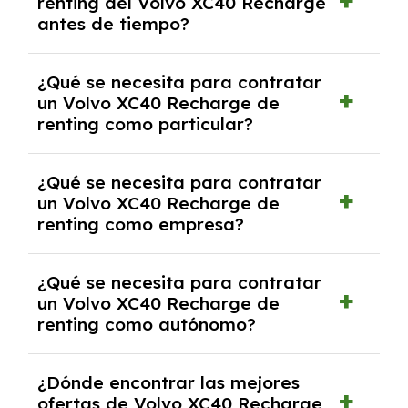
renting del Volvo XC40 Recharge
salvo en casos que lo exija el proveedor
antes de tiempo?
debido al resultado del estudio de viabilidad
económica.
Generalmente, puedes rescindir el contrato,
¿Qué se necesita para contratar
pero puede haber penalizaciones por
un Volvo XC40 Recharge de
cancelación anticipada. Es importante revisar
renting como particular?
las condiciones del contrato y hablar con un
experto que te asesore.
Se requiere DNI/NIE, justificante de ingresos
¿Qué se necesita para contratar
y, en algunos casos, una consulta de solvencia
un Volvo XC40 Recharge de
crediticia y un pago inicial.
renting como empresa?
Necesitarás el CIF de la empresa,
¿Qué se necesita para contratar
documentación financiera y, en algunos
un Volvo XC40 Recharge de
casos, un informe de solvencia de la empresa
renting como autónomo?
y un pago inicial.
Se necesita DNI/NIE, alta en el régimen de
¿Dónde encontrar las mejores
autónomos, justificante de ingresos y, en
ofertas de Volvo XC40 Recharge