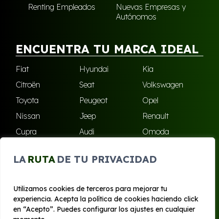
Renting Empleados
Nuevas Empresas y
Autónomos
ENCUENTRA TU MARCA IDEAL
Fiat
Hyundai
Kia
Citroën
Seat
Volkswagen
Toyota
Peugeot
Opel
Nissan
Jeep
Renault
Cupra
Audi
Omoda
BMW
Dacia
Mazda
LA
RUTA
DE TU PRIVACIDAD
Skoda
Ford
Todas las marcas
Utilizamos cookies de terceros para mejorar tu
experiencia. Acepta la política de cookies haciendo click
© 2020 - 2026 Bilboko Renting
en “Acepto”. Puedes configurar los ajustes en cualquier
Aviso legal y Privacidad
|
Política de cookies
|
Términos