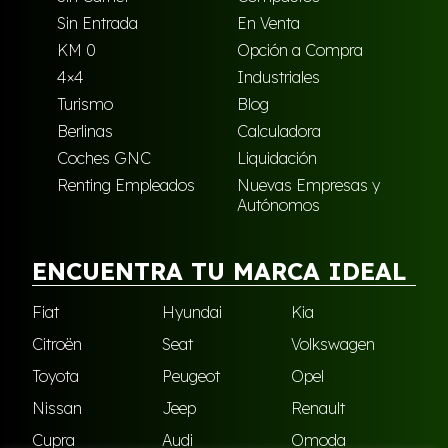
Sin Entrada
En Venta
KM 0
Opción a Compra
4×4
Industriales
Turismo
Blog
Berlinas
Calculadora
Coches GNC
Liquidación
Renting Empleados
Nuevas Empresas y
Autónomos
ENCUENTRA TU MARCA IDEAL
Fiat
Hyundai
Kia
Citroën
Seat
Volkswagen
Toyota
Peugeot
Opel
Nissan
Jeep
Renault
Cupra
Audi
Omoda