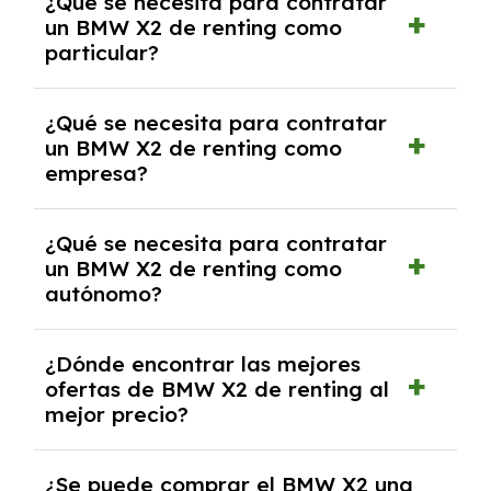
¿Qué se necesita para contratar
pero puede haber penalizaciones por
un BMW X2 de renting como
cancelación anticipada. Es importante revisar
particular?
las condiciones del contrato y hablar con un
experto que te asesore.
Se requiere DNI/NIE, justificante de ingresos
¿Qué se necesita para contratar
y, en algunos casos, una consulta de solvencia
un BMW X2 de renting como
crediticia y un pago inicial.
empresa?
Necesitarás el CIF de la empresa,
¿Qué se necesita para contratar
documentación financiera y, en algunos
un BMW X2 de renting como
casos, un informe de solvencia de la empresa
autónomo?
y un pago inicial.
Se necesita DNI/NIE, alta en el régimen de
¿Dónde encontrar las mejores
autónomos, justificante de ingresos y, en
ofertas de BMW X2 de renting al
algunos casos, un informe fiscal y un pago
mejor precio?
inicial.
En nuestra página web podrás encontrar las
¿Se puede comprar el BMW X2 una
mejores ofertas de vehículos de renting con