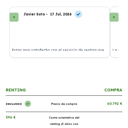
Javier Soto -
17 Jul, 2026
La
Estoy muy satisfecho con el servicio de renting que
La exper
s.
he contratado. ¡Todo incluido y sin complicaciones!
en perfe
RENTING
COMPRA
60.792 €
INCLUIDO
Precio de compra
596 €
Cuota orientativa del
renting (5 años con