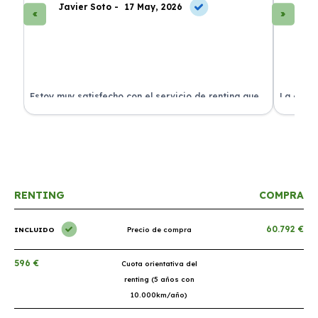
Javier Soto -
17 May, 2026
La
Estoy muy satisfecho con el servicio de renting que
La exper
s.
he contratado. ¡Todo incluido y sin complicaciones!
en perfe
RENTING
COMPRA
60.792 €
INCLUIDO
Precio de compra
596 €
Cuota orientativa del
renting (5 años con
10.000km/año)