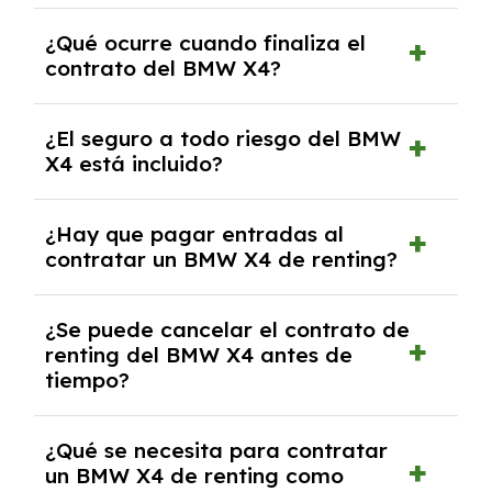
El número de kilómetros está limitado por el
¿Qué ocurre cuando finaliza el
contrato y puede variar entre 10,000 y
contrato del BMW X4?
30,000 km anuales. Si excedes ese límite,
puede haber un cargo adicional.
Al finalizar el contrato, puedes devolver el
¿El seguro a todo riesgo del BMW
coche, renovarlo por uno nuevo o, en algunos
X4 está incluido?
casos, comprarlo a un precio previamente
acordado.
Con el renting podrás disfrutar de un BMW X4
¿Hay que pagar entradas al
con el seguro a todo riesgo sin franquicia
contratar un BMW X4 de renting?
incluido dentro de las cuotas mensuales.
No, con el renting tienes la ventaja de que no
¿Se puede cancelar el contrato de
tendrás que pagar ningún tipo de entrada
renting del BMW X4 antes de
salvo en casos que lo exija el proveedor
tiempo?
debido al resultado del estudio de viabilidad
económica.
Generalmente, puedes rescindir el contrato,
¿Qué se necesita para contratar
pero puede haber penalizaciones por
un BMW X4 de renting como
cancelación anticipada. Es importante revisar