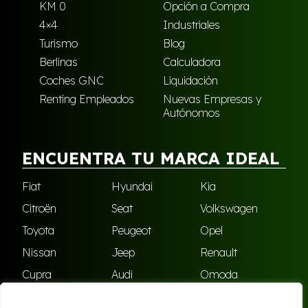
KM 0
Opción a Compra
4×4
Industriales
Turismo
Blog
Berlinas
Calculadora
Coches GNC
Liquidación
Renting Empleados
Nuevas Empresas y
Autónomos
ENCUENTRA TU MARCA IDEAL
Fiat
Hyundai
Kia
Citroën
Seat
Volkswagen
Toyota
Peugeot
Opel
Nissan
Jeep
Renault
Cupra
Audi
Omoda
BMW
Dacia
Mazda