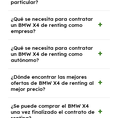
particular?
las condiciones del contrato y hablar con un
experto que te asesore.
Se requiere DNI/NIE, justificante de ingresos
¿Qué se necesita para contratar
y, en algunos casos, una consulta de solvencia
un BMW X4 de renting como
crediticia y un pago inicial.
empresa?
Necesitarás el CIF de la empresa,
¿Qué se necesita para contratar
documentación financiera y, en algunos
un BMW X4 de renting como
casos, un informe de solvencia de la empresa
autónomo?
y un pago inicial.
Se necesita DNI/NIE, alta en el régimen de
¿Dónde encontrar las mejores
autónomos, justificante de ingresos y, en
ofertas de BMW X4 de renting al
algunos casos, un informe fiscal y un pago
mejor precio?
inicial.
En nuestra página web podrás encontrar las
¿Se puede comprar el BMW X4
mejores ofertas de vehículos de renting con
una vez finalizado el contrato de
todos los gastos incluidos y sin pagar