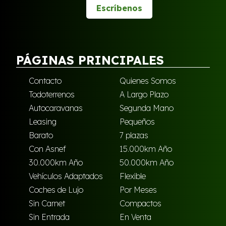
Escríbenos
PÁGINAS PRINCIPALES
Contacto
Quienes Somos
Todoterrenos
A Largo Plazo
Autocaravanas
Segunda Mano
Leasing
Pequeños
Barato
7 plazas
Con Asnef
15.000km Año
30.000km Año
50.000km Año
Vehículos Adaptados
Flexible
Coches de Lujo
Por Meses
Sin Carnet
Compactos
Sin Entrada
En Venta