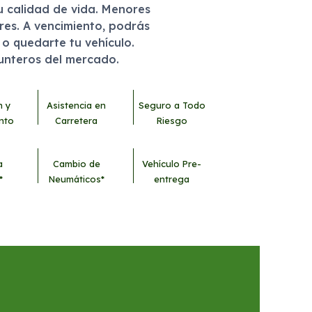
u calidad de vida. Menores
eres. A vencimiento, podrás
r o quedarte tu vehículo.
punteros del mercado.
n y
Asistencia en
Seguro a Todo
nto
Carretera
Riesgo
a
Cambio de
Vehículo Pre-
*
Neumáticos*
entrega