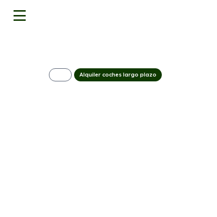
Alquiler coches largo plazo
DS 7 BLUEHDI 1
(AUTOMÁTICO)
346€/Mes
Desde:
+ IVA