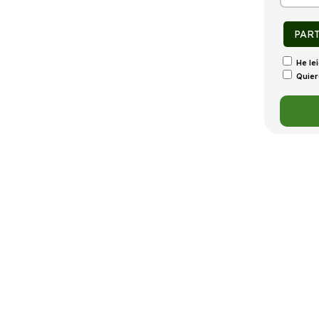
tintivo
Puertas
Emisiones
Consumo
C
5
140g/Km
5,5l/100km
PAR
He le
Quier