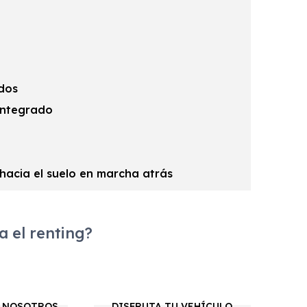
ados
 integrado
 hacia el suelo en marcha atrás
 el renting?
 NOSOTROS
DISFRUTA TU VEHÍCULO