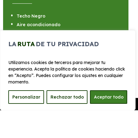
Techo Negro
Aire acondicionado
Control de crucero
Sensores distancia aparcamiento trasero
LA
RUTA
DE TU PRIVACIDAD
Sensores traseros tipo radar y cámara
Bluetooth
Utilizamos cookies de terceros para mejorar tu
experiencia. Acepta la política de cookies haciendo click
en “Acepto”. Puedes configurar los ajustes en cualquier
momento.
Personalizar
Rechazar todo
Aceptar todo
CARROCERÍA
Pedir Presupuesto
Largo
Alto
4.150 mm
1.535 mm