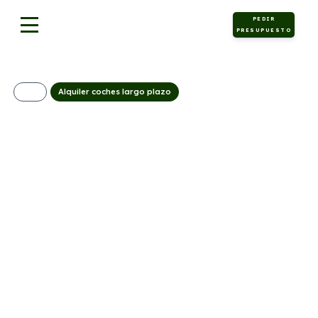
PEDIR
PRESUPUESTO
Alquiler coches largo plazo
OPEL Mokka 1.2T
100kW GS
275€/Mes
Desde:
+ IVA
Gasolina
Manual
136cv
C