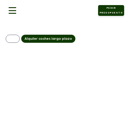
PEDIR
PRESUPUESTO
Alquiler coches largo plazo
PEUGEOT 3008 1.2
100KW ALLURE
EDCS6
(AUTOMÁTICO)
426€/Mes
Desde:
+ IVA