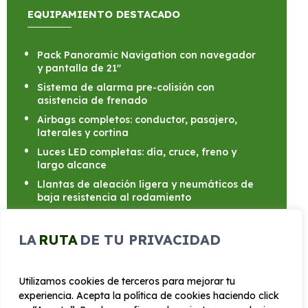
EQUIPAMIENTO DESTACADO
Pack Panoramic Navigation con navegador
y pantalla de 21"
Sistema de alarma pre-colisión con
asistencia de frenado
Airbags completos: conductor, pasajero,
laterales y cortina
Luces LED completas: día, cruce, freno y
largo alcance
Llantas de aleación ligera y neumáticos de
baja resistencia al rodamiento
Control de Apps con activación por voz y
aplicaciones integradas
LA
RUTA
DE TU PRIVACIDAD
Confort interior: asientos ajustables,
apoyabrazos y aire acondicionado
automático
Utilizamos cookies de terceros para mejorar tu
experiencia. Acepta la política de cookies haciendo click