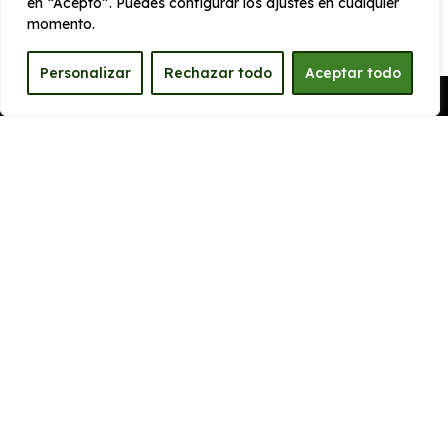
en “Acepto”. Puedes configurar los ajustes en cualquier
momento.
Personalizar
Rechazar todo
Aceptar todo
CARROCERÍA
Pedir Presupuesto
Largo
Alto
4.535 mm
1.665 mm
Ancho
Maletero
1890 mm
520
PRESTACIONES
Velocidad
Cilindrada
máxima
1.199 cc
201 km/h