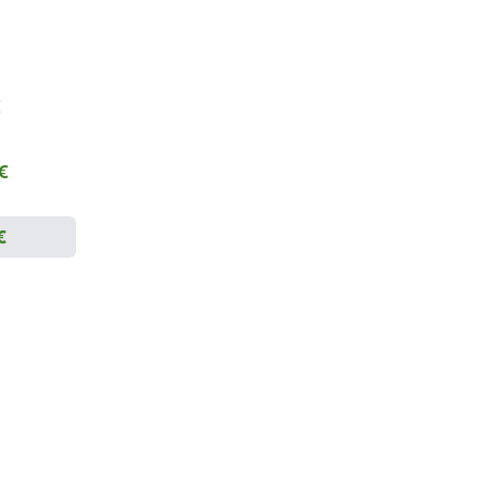
€
 €
€