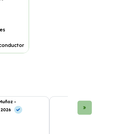
les
 conductor
Muñoz -
María López -
, 2026
10 May, 2026