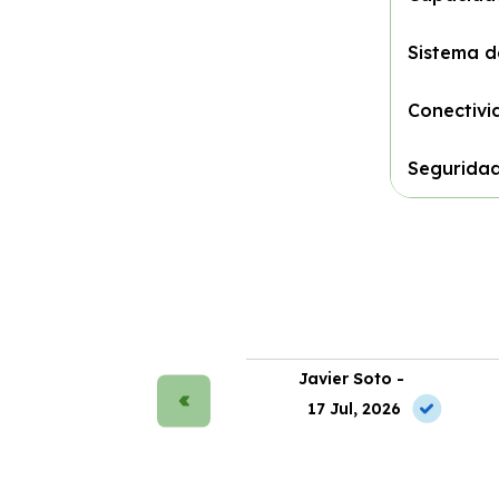
Sistema 
Conectivi
Segurida
rmen Ruiz -
Javier Soto -
2 May, 2026
17 Jul, 2026