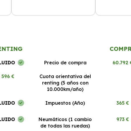
cio
La experiencia ha sido excelente.
El mejor rentin
Todo
Los coches están en perfecto estado
Todo claro y si
y el servicio al cliente es 10/10.
recomendable.
ENTING
COMP
LUIDO
Precio de compra
60.792 
596 €
Cuota orientativa del
renting (5 años con
10.000km/año)
LUIDO
Impuestos (Año)
365 €
LUIDO
Neumáticos (1 cambio
973 €
de todas las ruedas)