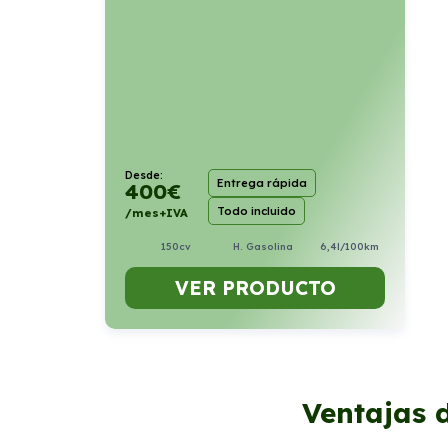
Desde:
Entrega rápida
400
€
Todo incluido
/mes+IVA
150cv
H. Gasolina
6,4l/100km
VER PRODUCTO
Ventajas d