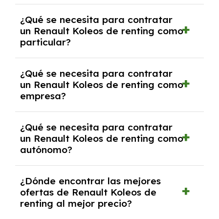
económica.
Generalmente, puedes rescindir el contrato,
¿Qué se necesita para contratar
pero puede haber penalizaciones por
un Renault Koleos de renting como
cancelación anticipada. Es importante revisar
particular?
las condiciones del contrato y hablar con un
experto que te asesore.
Se requiere DNI/NIE, justificante de ingresos
¿Qué se necesita para contratar
y, en algunos casos, una consulta de solvencia
un Renault Koleos de renting como
crediticia y un pago inicial.
empresa?
Necesitarás el CIF de la empresa,
¿Qué se necesita para contratar
documentación financiera y, en algunos
un Renault Koleos de renting como
casos, un informe de solvencia de la empresa
autónomo?
y un pago inicial.
Se necesita DNI/NIE, alta en el régimen de
¿Dónde encontrar las mejores
autónomos, justificante de ingresos y, en
ofertas de Renault Koleos de
algunos casos, un informe fiscal y un pago
renting al mejor precio?
inicial.