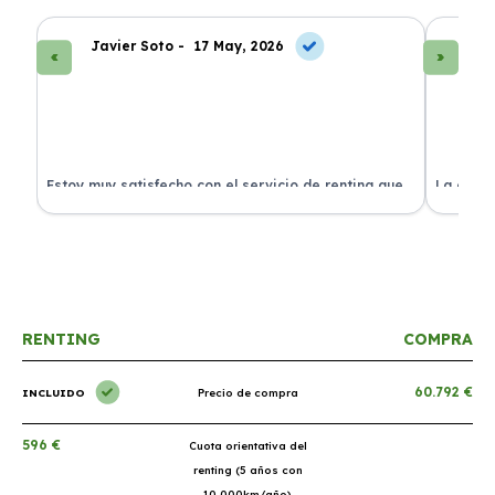
Javier Soto -
17 May, 2026
La
Estoy muy satisfecho con el servicio de renting que
La exper
s.
he contratado. ¡Todo incluido y sin complicaciones!
en perfe
RENTING
COMPRA
60.792 €
INCLUIDO
Precio de compra
596 €
Cuota orientativa del
renting (5 años con
10.000km/año)