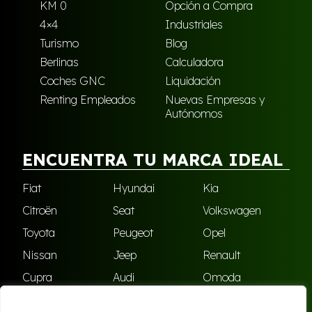
KM 0
Opción a Compra
4×4
Industriales
Turismo
Blog
Berlinas
Calculadora
Coches GNC
Liquidación
Renting Empleados
Nuevas Empresas y
Autónomos
ENCUENTRA TU MARCA IDEAL
Fiat
Hyundai
Kia
Citroën
Seat
Volkswagen
Toyota
Peugeot
Opel
Nissan
Jeep
Renault
Cupra
Audi
Omoda
BMW
Dacia
Mazda