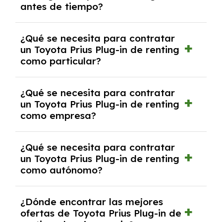
antes de tiempo?
debido al resultado del estudio de viabilidad
económica.
Generalmente, puedes rescindir el contrato,
¿Qué se necesita para contratar
pero puede haber penalizaciones por
un Toyota Prius Plug-in de renting
cancelación anticipada. Es importante revisar
como particular?
las condiciones del contrato y hablar con un
experto que te asesore.
Se requiere DNI/NIE, justificante de ingresos
¿Qué se necesita para contratar
y, en algunos casos, una consulta de solvencia
un Toyota Prius Plug-in de renting
crediticia y un pago inicial.
como empresa?
Necesitarás el CIF de la empresa,
¿Qué se necesita para contratar
documentación financiera y, en algunos
un Toyota Prius Plug-in de renting
casos, un informe de solvencia de la empresa
como autónomo?
y un pago inicial.
Se necesita DNI/NIE, alta en el régimen de
¿Dónde encontrar las mejores
autónomos, justificante de ingresos y, en
ofertas de Toyota Prius Plug-in de
algunos casos, un informe fiscal y un pago