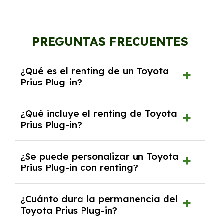
PREGUNTAS FRECUENTES
¿Qué es el renting de un Toyota
Prius Plug-in?
El renting de un Toyota Prius Plug-in es un
¿Qué incluye el renting de Toyota
contrato de alquiler a largo plazo en el que
Prius Plug-in?
pagas una cuota mensual fija por el uso del
coche durante un periodo determinado,
El renting incluye el uso y disfrute del coche,
generalmente entre 2 y 5 años.
¿Se puede personalizar un Toyota
seguro a todo riesgo, mantenimiento,
Prius Plug-in con renting?
reparaciones, impuestos, asistencia en
carretera y gestión de la documentación.
Sí, puedes personalizar el coche con ciertas
¿Cuánto dura la permanencia del
opciones y equipamiento adicional, siempre y
Toyota Prius Plug-in?
cuando lo pactes con la empresa de renting.