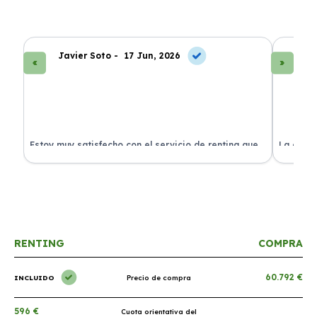
Javier Soto -
17 Jun, 2026
La
Estoy muy satisfecho con el servicio de renting que
La exper
s.
he contratado. ¡Todo incluido y sin complicaciones!
en perfe
RENTING
COMPRA
60.792 €
INCLUIDO
Precio de compra
596 €
Cuota orientativa del