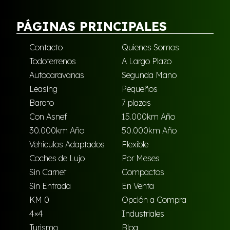
PÁGINAS PRINCIPALES
Contacto
Quienes Somos
Todoterrenos
A Largo Plazo
Autocaravanas
Segunda Mano
Leasing
Pequeños
Barato
7 plazas
Con Asnef
15.000km Año
30.000km Año
50.000km Año
Vehículos Adaptados
Flexible
Coches de Lujo
Por Meses
Sin Carnet
Compactos
Sin Entrada
En Venta
KM 0
Opción a Compra
4×4
Industriales
Turismo
Blog