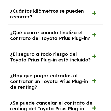
Puedes elegir la duración del contrato de
¿Cuántos kilómetros se pueden
renting, que normalmente varía entre 2 y 5
recorrer?
años.
El número de kilómetros está limitado por el
¿Qué ocurre cuando finaliza el
contrato y puede variar entre 10,000 y
contrato del Toyota Prius Plug-in?
30,000 km anuales. Si excedes ese límite,
puede haber un cargo adicional.
Al finalizar el contrato, puedes devolver el
¿El seguro a todo riesgo del
coche, renovarlo por uno nuevo o, en algunos
Toyota Prius Plug-in está incluido?
casos, comprarlo a un precio previamente
acordado.
Con el renting podrás disfrutar de un Toyota
¿Hay que pagar entradas al
Prius Plug-in con el seguro a todo riesgo sin
contratar un Toyota Prius Plug-in
franquicia incluido dentro de las cuotas
de renting?
mensuales.
No, con el renting tienes la ventaja de que no
¿Se puede cancelar el contrato de
tendrás que pagar ningún tipo de entrada
renting del Toyota Prius Plug-in
salvo en casos que lo exija el proveedor