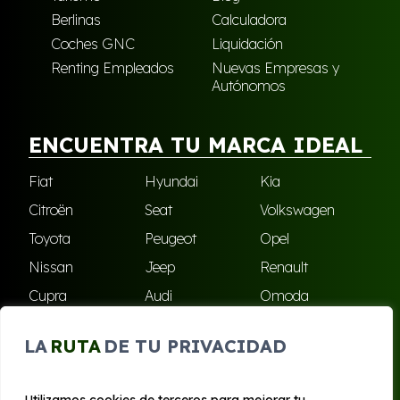
Berlinas
Calculadora
Coches GNC
Liquidación
Renting Empleados
Nuevas Empresas y
Autónomos
ENCUENTRA TU MARCA IDEAL
Fiat
Hyundai
Kia
Citroën
Seat
Volkswagen
Toyota
Peugeot
Opel
Nissan
Jeep
Renault
Cupra
Audi
Omoda
BMW
Dacia
Mazda
LA
RUTA
DE TU PRIVACIDAD
Skoda
Ford
Todas las marcas