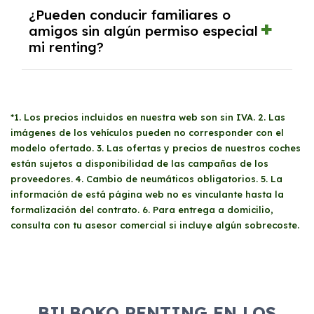
anticipada. Es importante revisar las
El proceso de solicitud de un
renting
comienza
¿Pueden conducir familiares o
condiciones específicas del contrato para
con la evaluación de la solvencia económica
amigos sin algún permiso especial
entender los términos y las posibles
mi renting?
del solicitante y la entrega de la
penalizaciones.
documentación requerida, que varía según si
eres particular, autónomo o empresa. Una vez
Sí, tus familiares y amigos pueden conducir tu
aprobado, se procede a la firma del contrato
coche de
renting
siempre y cuando posean un
y el pago de la primera cuota mensual, tras lo
*1. Los precios incluidos en nuestra web son sin IVA. 2. Las
carné de conducir válido. No hay restricciones
cual podrás disfrutar de un vehículo pre-
imágenes de los vehículos pueden no corresponder con el
específicas sobre quién puede utilizar el
entrega mientras esperas la llegada del coche
modelo ofertado. 3. Las ofertas y precios de nuestros coches
vehículo, pero es recomendable revisar las
contratado.
están sujetos a disponibilidad de las campañas de los
condiciones del contrato para evitar
proveedores. 4. Cambio de neumáticos obligatorios. 5. La
sorpresas.
información de está página web no es vinculante hasta la
formalización del contrato. 6. Para entrega a domicilio,
consulta con tu asesor comercial si incluye algún sobrecoste.
BILBOKO RENTING EN LOS