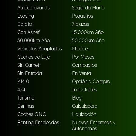
Autocaravanas
Segunda Mano
Leasing
Pequeños
Barato
7 plazas
Con Asnef
15.000km Año
30.000km Año
50.000km Año
Vehículos Adaptados
Flexible
Coches de Lujo
Por Meses
Sin Carnet
Compactos
Sin Entrada
En Venta
KM 0
Opción a Compra
4×4
Industriales
Turismo
Blog
Berlinas
Calculadora
Coches GNC
Liquidación
Renting Empleados
Nuevas Empresas y
Autónomos