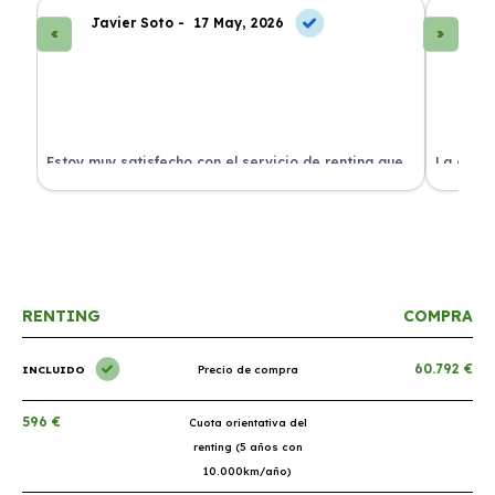
Javier Soto -
17 May, 2026
La
Estoy muy satisfecho con el servicio de renting que
La exper
s.
he contratado. ¡Todo incluido y sin complicaciones!
en perfe
RENTING
COMPRA
60.792 €
INCLUIDO
Precio de compra
596 €
Cuota orientativa del
renting (5 años con
10.000km/año)