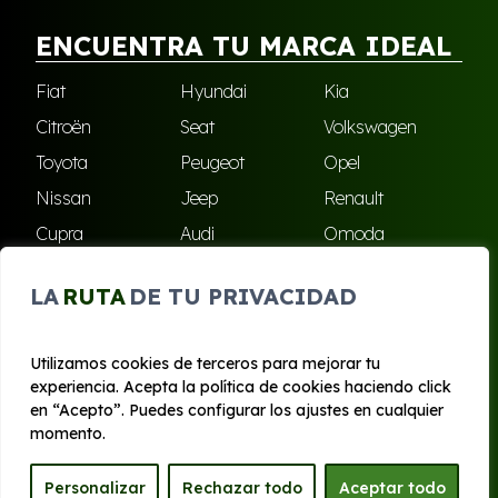
ENCUENTRA TU MARCA IDEAL
Fiat
Hyundai
Kia
Citroën
Seat
Volkswagen
Toyota
Peugeot
Opel
Nissan
Jeep
Renault
Cupra
Audi
Omoda
BMW
Dacia
Mazda
LA
RUTA
DE TU PRIVACIDAD
Skoda
Ford
Todas las marcas
Utilizamos cookies de terceros para mejorar tu
experiencia. Acepta la política de cookies haciendo click
© 2020 - 2026 Bilboko Renting
en “Acepto”. Puedes configurar los ajustes en cualquier
Aviso legal y Privacidad
|
Política de cookies
|
Términos
momento.
Personalizar
Rechazar todo
Aceptar todo