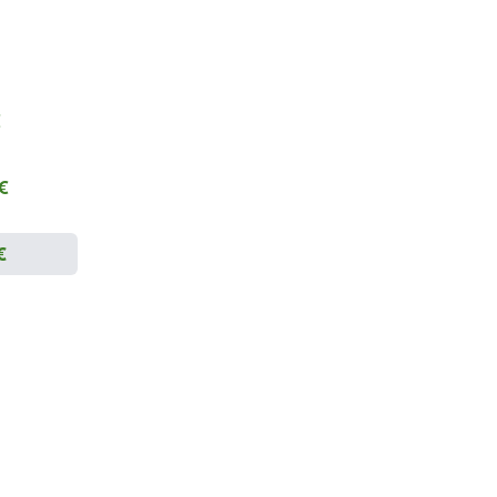
€
 €
€