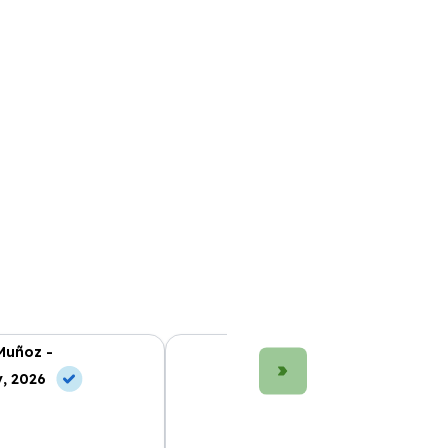
Muñoz -
María López -
, 2026
10 Jun, 2026