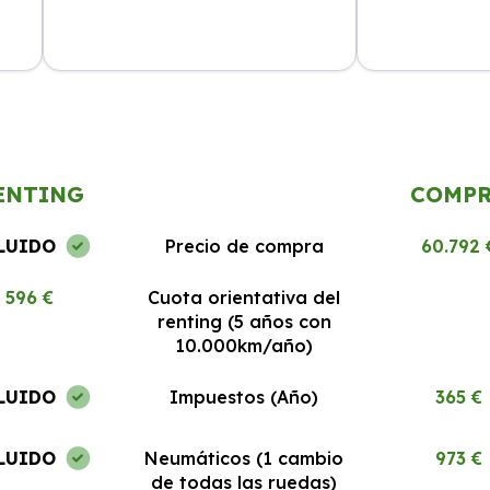
cio
La experiencia ha sido excelente.
El mejor rentin
Todo
Los coches están en perfecto estado
Todo claro y si
y el servicio al cliente es 10/10.
recomendable.
ENTING
COMP
LUIDO
Precio de compra
60.792 
596 €
Cuota orientativa del
renting (5 años con
10.000km/año)
LUIDO
Impuestos (Año)
365 €
LUIDO
Neumáticos (1 cambio
973 €
de todas las ruedas)