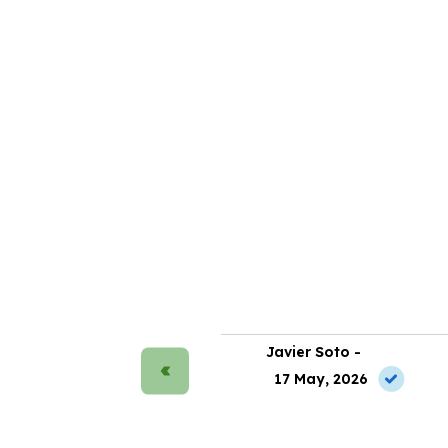
rmen Ruiz -
Javier Soto -
2 Jul, 2026
17 May, 2026