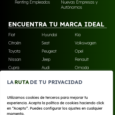
Renting Empleados
Nuevas Empresas y
Autónomos
ENCUENTRA TU MARCA IDEAL
Fiat
Hyundai
Kia
Citroën
Seat
Volkswagen
Toyota
Peugeot
Opel
Nissan
Jeep
Renault
Cupra
Audi
Omoda
BMW
Dacia
Mazda
LA
RUTA
DE TU PRIVACIDAD
Skoda
Ford
Todas las marcas
Utilizamos cookies de terceros para mejorar tu
experiencia. Acepta la política de cookies haciendo click
© 2020 - 2026 Bilboko Renting
en “Acepto”. Puedes configurar los ajustes en cualquier
Aviso legal y Privacidad
|
Política de cookies
|
Términos
momento.