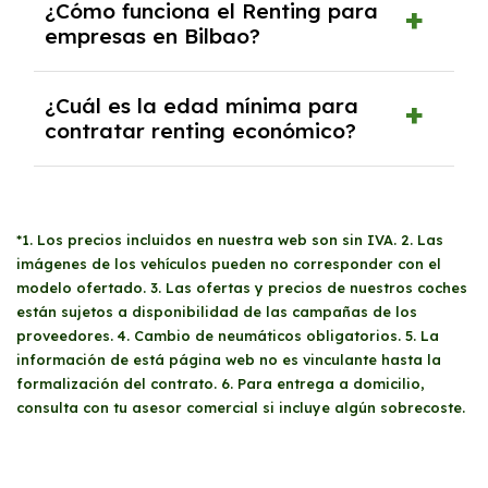
listas de morosidad. Las empresas deben
Si
excedes el límite de kilometraje
¿Cómo funciona el Renting para
tranquilidad de tener un vehículo nuevo sin
departamento de riesgos podría solicitar una
contar con un año de antigüedad y presentar
contratado, no hay problema. Cada modelo
empresas en Bilbao?
preocuparte por gastos imprevistos, ya que
cuota de fianza o entrada dependiendo del
la documentación requerida que acredite su
tiene un costo de kilometraje diferente y solo
todo está cubierto dentro de la cuota
estudio de viabilidad económica.
solvencia económica.
deberás abonar la diferencia. Además, si
mensual.
El
Renting para empresas en Bilbao
ofrece la
¿Cuál es la edad mínima para
recorres menos kilómetros de los contratados,
posibilidad de alquilar vehículos a medio y
contratar renting económico?
te devolveremos la parte proporcional.
largo plazo, beneficiándose de ventajas
fiscales como la deducción del 100% del
No hay una
edad mínima
específica para
gasto y el IVA, siempre que el vehículo sea
contratar un
renting económico
, pero es
afecto a su actividad económica. Las
*1. Los precios incluidos en nuestra web son sin IVA. 2. Las
fundamental cumplir con los requisitos
empresas deben presentar documentación
imágenes de los vehículos pueden no corresponder con el
establecidos, como tener un carnet de
que acredite su solvencia y antigüedad, como
modelo ofertado. 3. Las ofertas y precios de nuestros coches
conducir válido y demostrar solvencia
el CIF de la empresa, balance de pérdidas y
están sujetos a disponibilidad de las campañas de los
económica. La evaluación para particulares la
proveedores. 4. Cambio de neumáticos obligatorios. 5. La
ganancias, y el último impuesto de
realiza el departamento de riesgos de cada
información de está página web no es vinculante hasta la
sociedades, entre otros.
proveedor.
formalización del contrato. 6. Para entrega a domicilio,
consulta con tu asesor comercial si incluye algún sobrecoste.