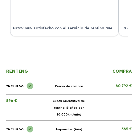
Estoy muy satisfecho con el servicio de renting que
La exper
s.
he contratado. ¡Todo incluido y sin complicaciones!
en perfe
RENTING
COMPRA
60.792 €
INCLUIDO
Precio de compra
596 €
Cuota orientativa del
renting (5 años con
10.000km/año)
365 €
INCLUIDO
Impuestos (Año)