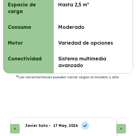
Espacio de
Hasta 2,5 m³
carga
Consumo
Moderado
Motor
Variedad de opciones
Conectividad
Sistema multimedia
avanzado
Las características pueden variar según el modelo y año.
Javier Soto -
17 May, 2026
La