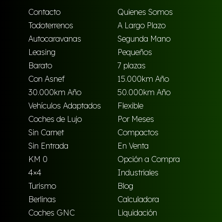
Contacto
Quienes Somos
Todoterrenos
A Largo Plazo
Autocaravanas
Segunda Mano
Leasing
Pequeños
Barato
7 plazas
Con Asnef
15.000km Año
30.000km Año
50.000km Año
Vehículos Adaptados
Flexible
Coches de Lujo
Por Meses
Sin Carnet
Compactos
Sin Entrada
En Venta
KM 0
Opción a Compra
4×4
Industriales
Turismo
Blog
Berlinas
Calculadora
Coches GNC
Liquidación