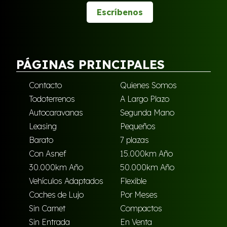
Escríbenos
PÁGINAS PRINCIPALES
Contacto
Quienes Somos
Todoterrenos
A Largo Plazo
Autocaravanas
Segunda Mano
Leasing
Pequeños
Barato
7 plazas
Con Asnef
15.000km Año
30.000km Año
50.000km Año
Vehículos Adaptados
Flexible
Coches de Lujo
Por Meses
Sin Carnet
Compactos
Sin Entrada
En Venta