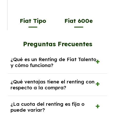
Fiat Tipo
Fiat 600e
Preguntas Frecuentes
¿Qué es un Renting de Fiat Talento
y cómo funciona?
El
Renting de Fiat Talento
es una modalidad
¿Qué ventajas tiene el renting con
de alquiler a medio y largo plazo que te
respecto a la compra?
permite disfrutar de este vehículo sin
necesidad de comprarlo. Es ideal para
El
renting
ofrece múltiples ventajas frente a la
¿La cuota del renting es fija o
empresas, autónomos y particulares que
compra de un vehículo. Entre ellas, destacan
puede variar?
desean un coche nuevo con gastos