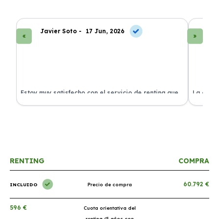
Javier Soto -
17 Jun, 2026
La
Estoy muy satisfecho con el servicio de renting que
La exper
s.
he contratado. ¡Todo incluido y sin complicaciones!
en perfe
RENTING
COMPRA
60.792 €
INCLUIDO
Precio de compra
596 €
Cuota orientativa del
renting (5 años con