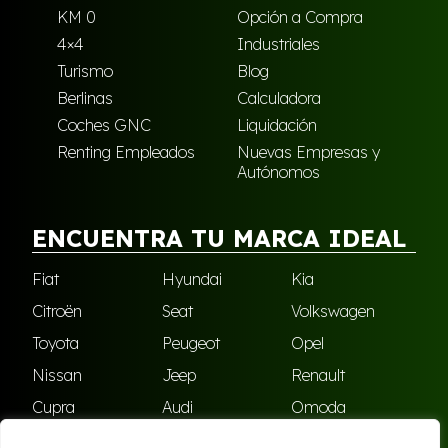
KM 0
Opción a Compra
4×4
Industriales
Turismo
Blog
Berlinas
Calculadora
Coches GNC
Liquidación
Renting Empleados
Nuevas Empresas y
Autónomos
ENCUENTRA TU MARCA IDEAL
Fiat
Hyundai
Kia
Citroën
Seat
Volkswagen
Toyota
Peugeot
Opel
Nissan
Jeep
Renault
Cupra
Audi
Omoda
BMW
Dacia
Mazda