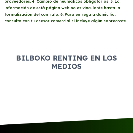
proveedores. 4. Cambio de neumáticos obligatorios. 5. La
son considerados. Dependiendo del
información de está página web no es vinculante hasta la
proveedor y la situación financiera del
formalización del contrato. 6. Para entrega a domicilio,
solicitante, se puede requerir un aval para
consulta con tu asesor comercial si incluye algún sobrecoste.
asegurar el cumplimiento del contrato.
BILBOKO RENTING EN LOS
MEDIOS