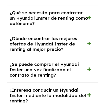
Necesitarás el CIF de la empresa,
¿Qué se necesita para contratar
documentación financiera y, en algunos
un Hyundai Inster de renting como
casos, un informe de solvencia de la empresa
autónomo?
y un pago inicial.
Se necesita DNI/NIE, alta en el régimen de
¿Dónde encontrar las mejores
autónomos, justificante de ingresos y, en
ofertas de Hyundai Inster de
algunos casos, un informe fiscal y un pago
renting al mejor precio?
inicial.
En nuestra página web podrás encontrar las
¿Se puede comprar el Hyundai
mejores ofertas de vehículos de renting con
Inster una vez finalizado el
todos los gastos incluidos y sin pagar
contrato de renting?
entradas.
Sí, en algunos casos, al final del contrato de
¿Interesa conducir un Hyundai
renting se puede adquirir el coche. En este
Inster mediante la modalidad del
caso tendrán que analizar los años, la
renting?
cantidad de kilómetros recorridos y el coste