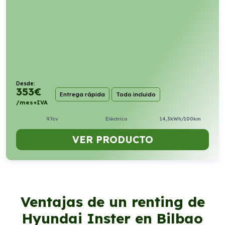
Desde:
353
€
Entrega rápida
Todo incluido
/mes+IVA
97cv
Eléctrico
14,3kWh/100km
VER PRODUCTO
Ventajas de un renting de
Hyundai Inster en Bilbao