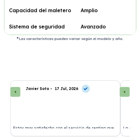
Capacidad del maletero
Amplio
Sistema de seguridad
Avanzado
Las características pueden variar según el modelo y año.
Javier Soto -
17 Jul, 2026
La
Estoy muy satisfecho con el servicio de renting que
La exper
s.
he contratado. ¡Todo incluido y sin complicaciones!
en perfe