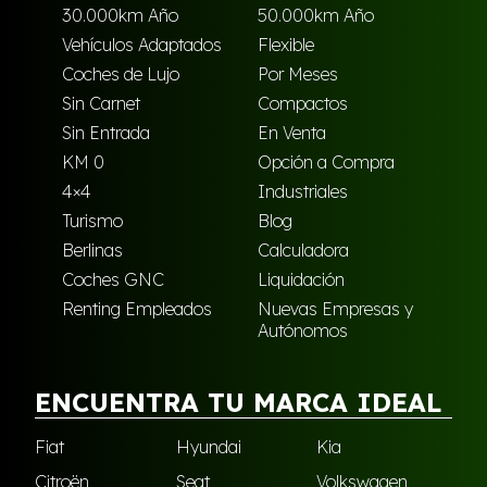
30.000km Año
50.000km Año
Vehículos Adaptados
Flexible
Coches de Lujo
Por Meses
Sin Carnet
Compactos
Sin Entrada
En Venta
KM 0
Opción a Compra
4×4
Industriales
Turismo
Blog
Berlinas
Calculadora
Coches GNC
Liquidación
Renting Empleados
Nuevas Empresas y
Autónomos
ENCUENTRA TU MARCA IDEAL
Fiat
Hyundai
Kia
Citroën
Seat
Volkswagen