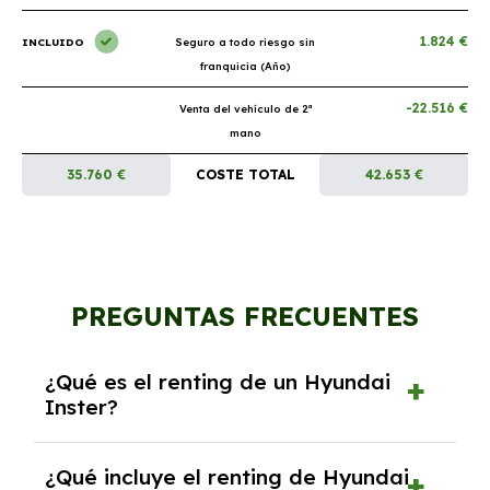
1.824 €
INCLUIDO
Seguro a todo riesgo sin
franquicia (Año)
-22.516 €
Venta del vehículo de 2ª
mano
35.760 €
COSTE TOTAL
42.653 €
PREGUNTAS FRECUENTES
¿Qué es el renting de un Hyundai
Inster?
El renting de un Hyundai Inster es un contrato
¿Qué incluye el renting de Hyundai
de alquiler a largo plazo en el que pagas una