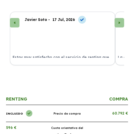
Javier Soto -
17 Jul, 2026
La
Estoy muy satisfecho con el servicio de renting que
La exper
s.
he contratado. ¡Todo incluido y sin complicaciones!
en perfe
RENTING
COMPRA
60.792 €
INCLUIDO
Precio de compra
596 €
Cuota orientativa del