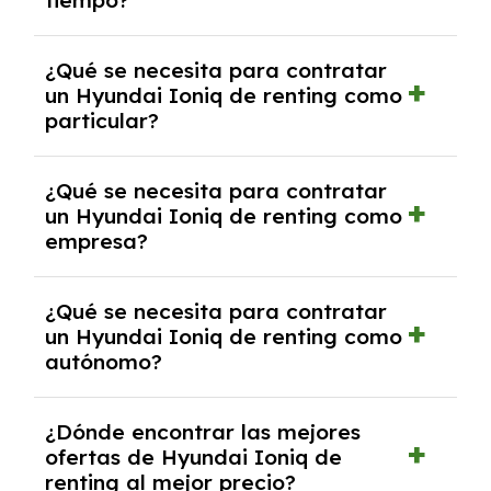
tiempo?
debido al resultado del estudio de viabilidad
económica.
Generalmente, puedes rescindir el contrato,
¿Qué se necesita para contratar
pero puede haber penalizaciones por
un Hyundai Ioniq de renting como
cancelación anticipada. Es importante revisar
particular?
las condiciones del contrato y hablar con un
experto que te asesore.
Se requiere DNI/NIE, justificante de ingresos
¿Qué se necesita para contratar
y, en algunos casos, una consulta de solvencia
un Hyundai Ioniq de renting como
crediticia y un pago inicial.
empresa?
Necesitarás el CIF de la empresa,
¿Qué se necesita para contratar
documentación financiera y, en algunos
un Hyundai Ioniq de renting como
casos, un informe de solvencia de la empresa
autónomo?
y un pago inicial.
Se necesita DNI/NIE, alta en el régimen de
¿Dónde encontrar las mejores
autónomos, justificante de ingresos y, en
ofertas de Hyundai Ioniq de
algunos casos, un informe fiscal y un pago
renting al mejor precio?
inicial.