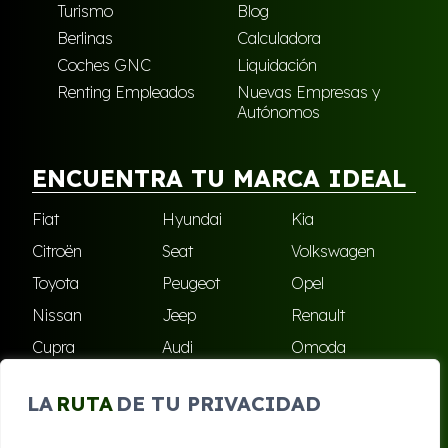
Turismo
Blog
Berlinas
Calculadora
Coches GNC
Liquidación
Renting Empleados
Nuevas Empresas y
Autónomos
ENCUENTRA TU MARCA IDEAL
Fiat
Hyundai
Kia
Citroën
Seat
Volkswagen
Toyota
Peugeot
Opel
Nissan
Jeep
Renault
Cupra
Audi
Omoda
BMW
Dacia
Mazda
LA
RUTA
DE TU PRIVACIDAD
Skoda
Ford
Todas las marcas