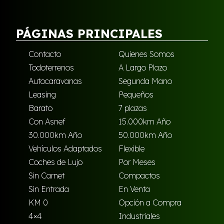
PÁGINAS PRINCIPALES
Contacto
Quienes Somos
Todoterrenos
A Largo Plazo
Autocaravanas
Segunda Mano
Leasing
Pequeños
Barato
7 plazas
Con Asnef
15.000km Año
30.000km Año
50.000km Año
Vehículos Adaptados
Flexible
Coches de Lujo
Por Meses
Sin Carnet
Compactos
Sin Entrada
En Venta
KM 0
Opción a Compra
4×4
Industriales