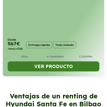
Desde:
567
€
Entrega rápida
Todo incluido
/mes+IVA
252cv
H. Enchufable
1,7l/100km
VER PRODUCTO
Ventajas de un renting de
Hyundai Santa Fe en Bilbao