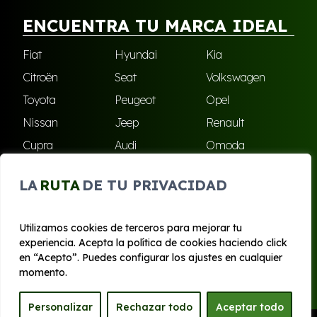
ENCUENTRA TU MARCA IDEAL
Fiat
Hyundai
Kia
Citroën
Seat
Volkswagen
Toyota
Peugeot
Opel
Nissan
Jeep
Renault
Cupra
Audi
Omoda
BMW
Dacia
Mazda
LA
RUTA
DE TU PRIVACIDAD
Skoda
Ford
Todas las marcas
Utilizamos cookies de terceros para mejorar tu
experiencia. Acepta la política de cookies haciendo click
© 2020 - 2026 Bilboko Renting
en “Acepto”. Puedes configurar los ajustes en cualquier
Aviso legal y Privacidad
|
Política de cookies
|
Términos
momento.
Personalizar
Rechazar todo
Aceptar todo