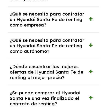
las condiciones del contrato y hablar con un
experto que te asesore.
Se requiere DNI/NIE, justificante de ingresos
¿Qué se necesita para contratar
y, en algunos casos, una consulta de solvencia
un Hyundai Santa Fe de renting
crediticia y un pago inicial.
como empresa?
Necesitarás el CIF de la empresa,
¿Qué se necesita para contratar
documentación financiera y, en algunos
un Hyundai Santa Fe de renting
casos, un informe de solvencia de la empresa
como autónomo?
y un pago inicial.
Se necesita DNI/NIE, alta en el régimen de
¿Dónde encontrar las mejores
autónomos, justificante de ingresos y, en
ofertas de Hyundai Santa Fe de
algunos casos, un informe fiscal y un pago
renting al mejor precio?
inicial.
En nuestra página web podrás encontrar las
¿Se puede comprar el Hyundai
mejores ofertas de vehículos de renting con
Santa Fe una vez finalizado el
todos los gastos incluidos y sin pagar
contrato de renting?
entradas.