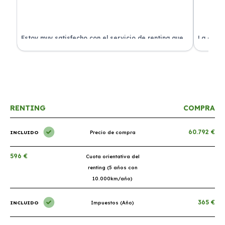
Estoy muy satisfecho con el servicio de renting que
La exper
s.
he contratado. ¡Todo incluido y sin complicaciones!
en perfe
RENTING
COMPRA
60.792 €
INCLUIDO
Precio de compra
596 €
Cuota orientativa del
renting (5 años con
10.000km/año)
365 €
INCLUIDO
Impuestos (Año)