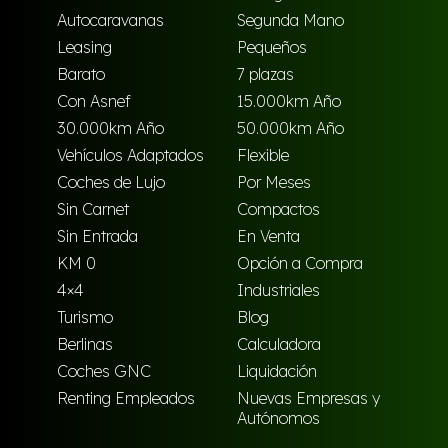
Autocaravanas
Segunda Mano
Leasing
Pequeños
Barato
7 plazas
Con Asnef
15.000km Año
30.000km Año
50.000km Año
Vehículos Adaptados
Flexible
Coches de Lujo
Por Meses
Sin Carnet
Compactos
Sin Entrada
En Venta
KM 0
Opción a Compra
4×4
Industriales
Turismo
Blog
Berlinas
Calculadora
Coches GNC
Liquidación
Renting Empleados
Nuevas Empresas y
Autónomos