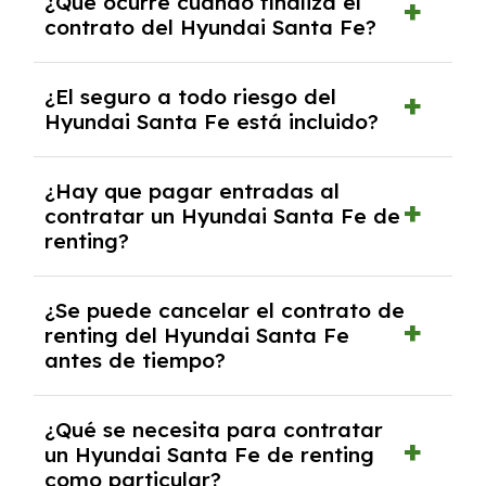
¿Qué ocurre cuando finaliza el
contrato y puede variar entre 10,000 y
contrato del Hyundai Santa Fe?
30,000 km anuales. Si excedes ese límite,
puede haber un cargo adicional.
Al finalizar el contrato, puedes devolver el
¿El seguro a todo riesgo del
coche, renovarlo por uno nuevo o, en algunos
Hyundai Santa Fe está incluido?
casos, comprarlo a un precio previamente
acordado.
Con el renting podrás disfrutar de un Hyundai
¿Hay que pagar entradas al
Santa Fe con el seguro a todo riesgo sin
contratar un Hyundai Santa Fe de
franquicia incluido dentro de las cuotas
renting?
mensuales.
No, con el renting tienes la ventaja de que no
¿Se puede cancelar el contrato de
tendrás que pagar ningún tipo de entrada
renting del Hyundai Santa Fe
salvo en casos que lo exija el proveedor
antes de tiempo?
debido al resultado del estudio de viabilidad
económica.
Generalmente, puedes rescindir el contrato,
¿Qué se necesita para contratar
pero puede haber penalizaciones por
un Hyundai Santa Fe de renting
cancelación anticipada. Es importante revisar
como particular?